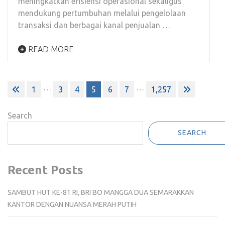
meningkatkan efisiensi operasional sekaligus
mendukung pertumbuhan melalui pengelolaan
transaksi dan berbagai kanal penjualan …
READ MORE
Posts
…
…
1
3
4
5
6
7
1,257
pagination
Search
SEARCH
Recent Posts
SAMBUT HUT KE-81 RI, BRI BO MANGGA DUA SEMARAKKAN
KANTOR DENGAN NUANSA MERAH PUTIH