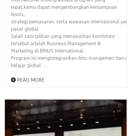
tepat,kamu dapat mengembangkan kemampuan
bisnis,
strategi pemasaran, serta wawasan internasional yang d
pasar global.
Salah satu pilihan yang menawarkan kombinasi
tersebut adalah Business Management &
Marketing di BINUS International.
Program ini mengintegrasikan ilmu manajemen dan mark
belajar global …
READ MORE