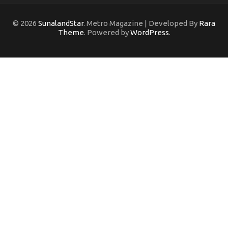
© 2026
SunalandStar
. Metro Magazine | Developed By
Rara
Theme
. Powered by
WordPress
.