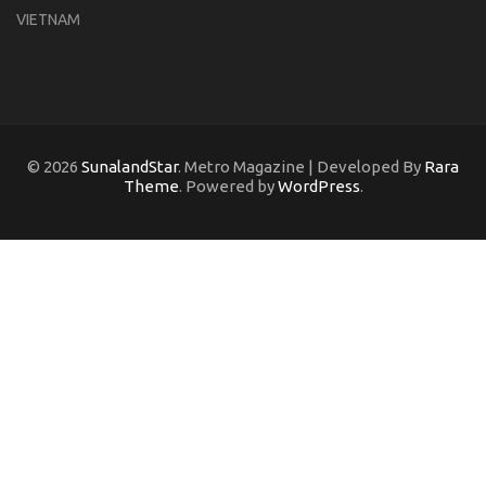
VIETNAM
© 2026
SunalandStar
. Metro Magazine | Developed By
Rara
Theme
. Powered by
WordPress
.