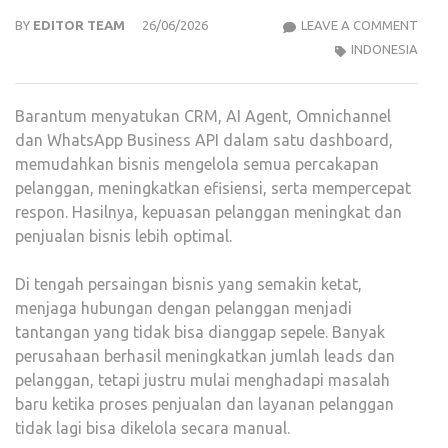
5
BY
EDITOR TEAM
26/06/2026
LEAVE A COMMENT
CRM
INDONESIA
INDO
TERB
Barantum menyatukan CRM, AI Agent, Omnichannel
BER
dan WhatsApp Business API dalam satu dashboard,
GOO
memudahkan bisnis mengelola semua percakapan
REVI
pelanggan, meningkatkan efisiensi, serta mempercepat
respon. Hasilnya, kepuasan pelanggan meningkat dan
penjualan bisnis lebih optimal.
Di tengah persaingan bisnis yang semakin ketat,
menjaga hubungan dengan pelanggan menjadi
tantangan yang tidak bisa dianggap sepele. Banyak
perusahaan berhasil meningkatkan jumlah leads dan
pelanggan, tetapi justru mulai menghadapi masalah
baru ketika proses penjualan dan layanan pelanggan
tidak lagi bisa dikelola secara manual.