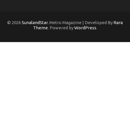
© 2026
SunalandStar
. Metro Magazine | Developed By
Rara
Theme
. Powered by
WordPress
.