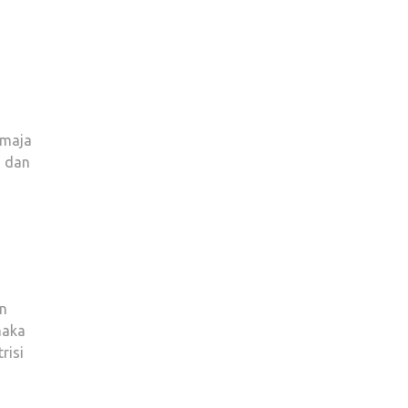
emaja
, dan
in
maka
risi