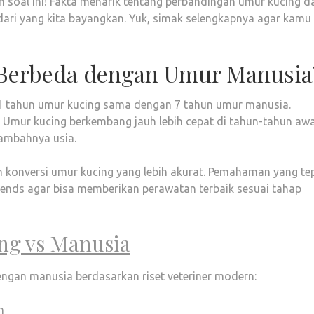
h soal ini! Fakta menarik tentang perbandingan umur kucing d
ari yang kita bayangkan. Yuk, simak selengkapnya agar kamu 
Berbeda dengan Umur Manusia
1 tahun umur kucing sama dengan 7 tahun umur manusia.
! Umur kucing berkembang jauh lebih cepat di tahun-tahun awa
ambahnya usia.
m konversi umur kucing yang lebih akurat. Pemahaman yang te
iends agar bisa memberikan perawatan terbaik sesuai tahap
ng vs Manusia
ngan manusia berdasarkan riset veteriner modern:
n