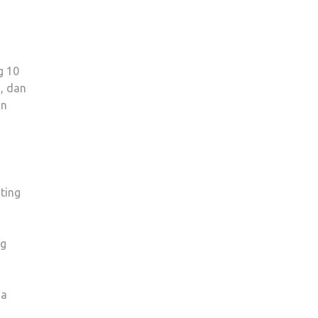
g 10
, dan
an
ting
ng
na