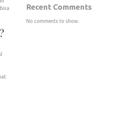
an
UMUR
Recent Comments
bisa
MANUSIA?
SIMAK
No comments to show.
PENJELASANNYA
?
l
pat