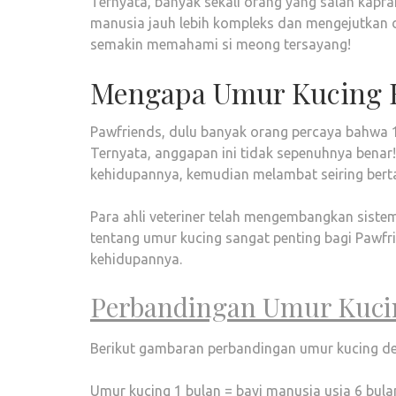
Ternyata, banyak sekali orang yang salah kapra
manusia jauh lebih kompleks dan mengejutkan d
semakin memahami si meong tersayang!
Mengapa Umur Kucing 
Pawfriends, dulu banyak orang percaya bahwa 
Ternyata, anggapan ini tidak sepenuhnya benar
kehidupannya, kemudian melambat seiring bert
Para ahli veteriner telah mengembangkan siste
tentang umur kucing sangat penting bagi Pawfr
kehidupannya.
Perbandingan Umur Kuci
Berikut gambaran perbandingan umur kucing de
Umur kucing 1 bulan = bayi manusia usia 6 bula