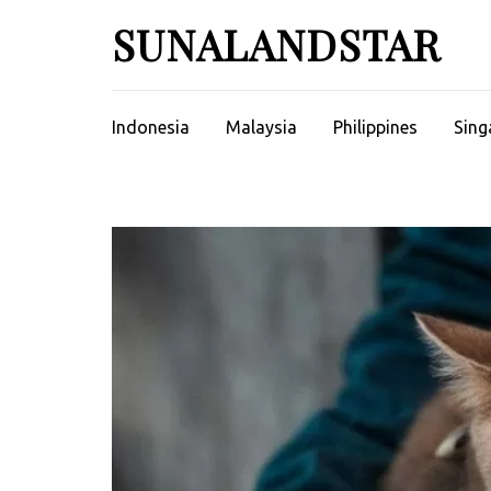
Skip
SUNALANDSTAR
to
content
(Press
Enter)
Indonesia
Malaysia
Philippines
Sing