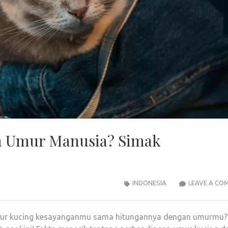
am Umur Manusia? Simak
INDONESIA
LEAVE A CO
umur kucing kesayanganmu sama hitungannya dengan umurmu?