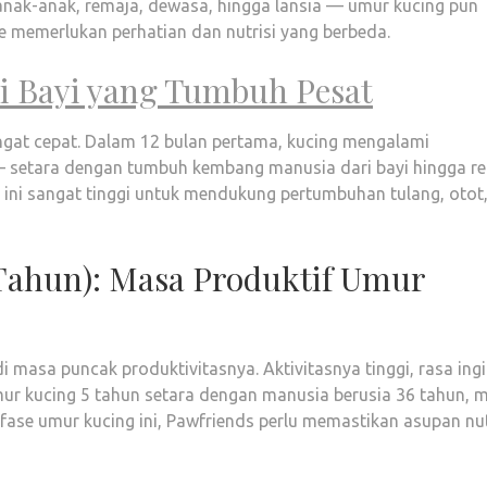
 anak-anak, remaja, dewasa, hingga lansia — umur kucing pun
se memerlukan perhatian dan nutrisi yang berbeda.
Si Bayi yang Tumbuh Pesat
ngat cepat. Dalam 12 bulan pertama, kucing mengalami
 — setara dengan tumbuh kembang manusia dari bayi hingga r
 ini sangat tinggi untuk mendukung pertumbuhan tulang, otot
 Tahun): Masa Produktif Umur
 masa puncak produktivitasnya. Aktivitasnya tinggi, rasa ing
mur kucing 5 tahun setara dengan manusia berusia 36 tahun, 
 fase umur kucing ini, Pawfriends perlu memastikan asupan nut