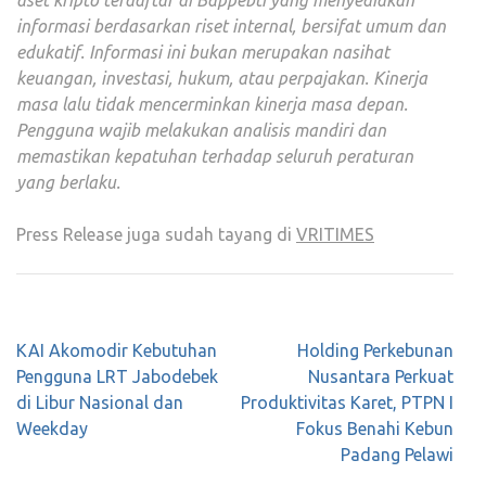
aset kripto terdaftar di Bappebti yang menyediakan
informasi berdasarkan riset internal, bersifat umum dan
edukatif. Informasi ini bukan merupakan nasihat
keuangan, investasi, hukum, atau perpajakan. Kinerja
masa lalu tidak mencerminkan kinerja masa depan.
Pengguna wajib melakukan analisis mandiri dan
memastikan kepatuhan terhadap seluruh peraturan
yang berlaku.
Press Release juga sudah tayang di
VRITIMES
Post
KAI Akomodir Kebutuhan
Holding Perkebunan
navigation
Pengguna LRT Jabodebek
Nusantara Perkuat
di Libur Nasional dan
Produktivitas Karet, PTPN I
Weekday
Fokus Benahi Kebun
Padang Pelawi