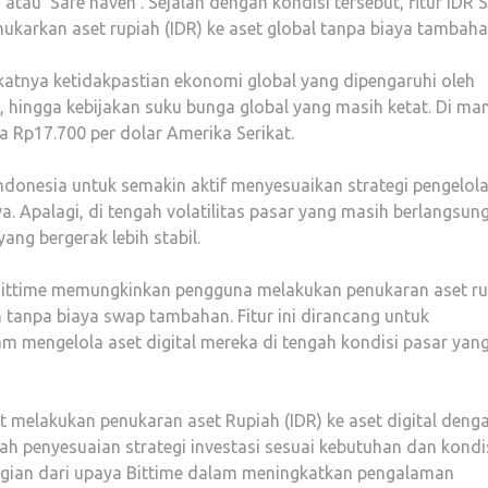
i atau ‘Safe haven’. Sejalan dengan kondisi tersebut, fitur IDR
rkan aset rupiah (IDR) ke aset global tanpa biaya tambaha
katnya ketidakpastian ekonomi global yang dipengaruhi oleh
, hingga kebijakan suku bunga global yang masih ketat. Di ma
ga Rp17.700 per dolar Amerika Serikat.
 Indonesia untuk semakin aktif menyesuaikan strategi pengelol
. Apalagi, di tengah volatilitas pasar yang masih berlangsung
ang bergerak lebih stabil.
ittime memungkinkan pengguna melakukan penukaran aset ru
ien tanpa biaya swap tambahan. Fitur ini dirancang untuk
lam mengelola aset digital mereka di tengah kondisi pasar yan
t melakukan penukaran aset Rupiah (IDR) ke aset digital deng
h penyesuaian strategi investasi sesuai kebutuhan dan kondi
i bagian dari upaya Bittime dalam meningkatkan pengalaman