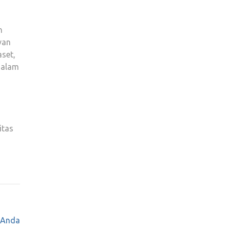
n
van
set,
dalam
,
itas
 Anda