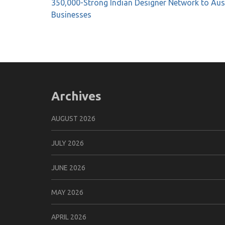
navigation
350,000-Strong Indian Designer Network to Aus
Businesses
Archives
AUGUST 2026
JULY 2026
JUNE 2026
MAY 2026
APRIL 2026