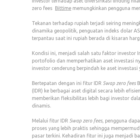
investor terhadap aset diversifikasi lindung nila
zero fees
Bittime
memungkinkan pengguna menuka
Tekanan terhadap rupiah terjadi seiring mening
dinamika geopolitik, penguatan indeks dolar AS
terpantau saat ini rupiah berada di kisaran har
Kondisi ini, menjadi salah satu faktor investor
portofolio dan memperhatikan aset investasi nya
investor cenderung berpindah ke aset investasi y
Bertepatan dengan ini fitur IDR
Swap zero fees
B
(IDR) ke berbagai aset digital secara lebih efis
memberikan fleksibilitas lebih bagi investor da
dinamis.
Melalui fitur IDR
Swap zero fees
, pengguna dapa
proses yang lebih praktis sehingga mempermuda
pasar terkini. Kehadiran fitur ini juga menjad