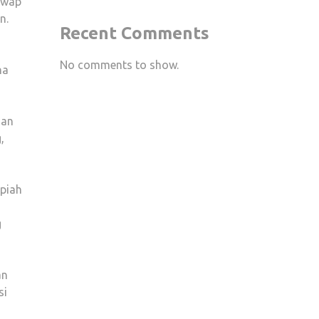
 Swap
n.
Recent Comments
No comments to show.
na
aan
,
piah
g
an
si