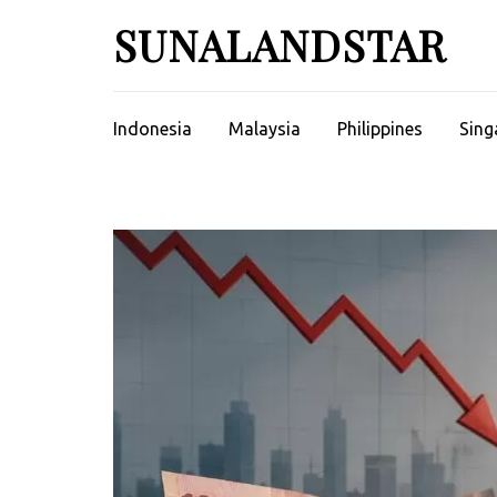
Skip
SUNALANDSTAR
to
content
(Press
Enter)
Indonesia
Malaysia
Philippines
Sing