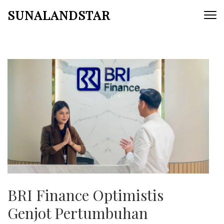
Skip
SUNALANDSTAR
to
content
(Press
Enter)
BRI Finance Optimistis
Genjot Pertumbuhan