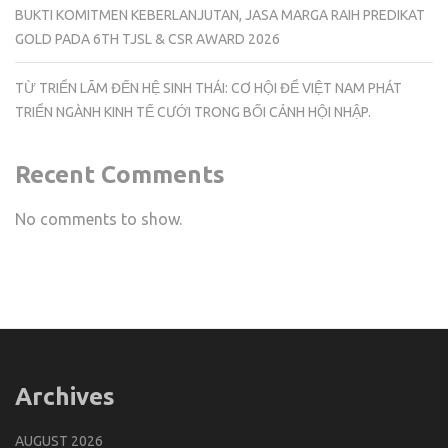
BUKTI KOMITMEN KEBERLANJUTAN, JASA MARGA RAIH PREDIKAT
GOLD PADA 6TH TJSL & CSR AWARD 2026
TỪ TRIỂN LÃM ĐẾN HỆ SINH THÁI: CƠ HỘI ĐỂ VIỆT NAM PHÁT
TRIỂN NGÀNH KINH TẾ CƯỚI TRONG BỐI CẢNH HỘI NHẬP.
Recent Comments
No comments to show.
Archives
AUGUST 2026