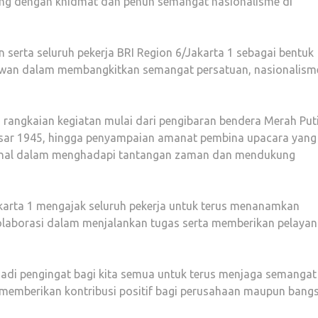
ng dengan khidmat dan penuh semangat nasionalisme di
n serta seluruh pekerja BRI Region 6/Jakarta 1 sebagai bentuk
wan dalam membangkitkan semangat persatuan, nasionalism
 rangkaian kegiatan mulai dari pengibaran bendera Merah Puti
sar 1945, hingga penyampaian amanat pembina upacara yang
onal dalam menghadapi tantangan zaman dan mendukung
arta 1 mengajak seluruh pekerja untuk terus menanamkan
 kolaborasi dalam menjalankan tugas serta memberikan pelaya
adi pengingat bagi kita semua untuk terus menjaga semangat
 memberikan kontribusi positif bagi perusahaan maupun bangs