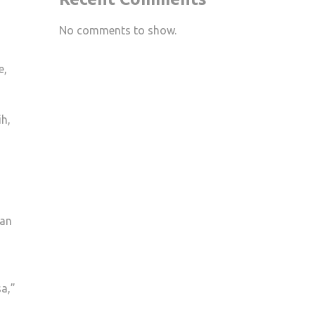
No comments to show.
e,
h,
nan
a,”