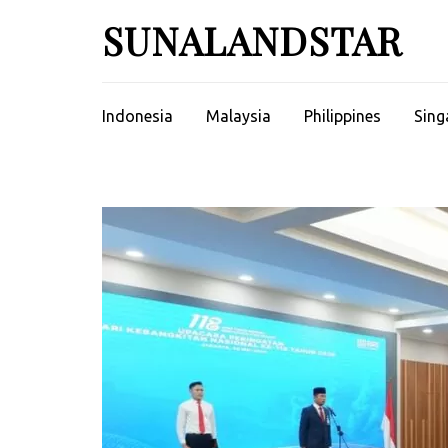
Skip
SUNALANDSTAR
to
content
(Press
Enter)
Indonesia
Malaysia
Philippines
Sing