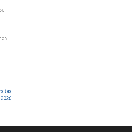
pu
nan
rsitas
 2026