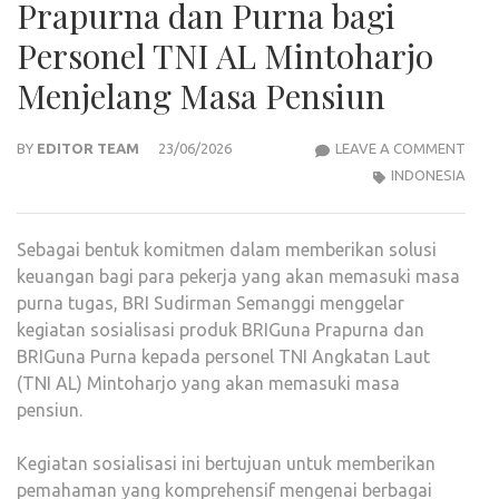
Prapurna dan Purna bagi
Personel TNI AL Mintoharjo
Menjelang Masa Pensiun
BRI
BY
EDITOR TEAM
23/06/2026
LEAVE A COMMENT
SUD
INDONESIA
SEM
GEL
Sebagai bentuk komitmen dalam memberikan solusi
SOSI
keuangan bagi para pekerja yang akan memasuki masa
BRI
purna tugas, BRI Sudirman Semanggi menggelar
PRA
kegiatan sosialisasi produk BRIGuna Prapurna dan
DAN
BRIGuna Purna kepada personel TNI Angkatan Laut
PUR
(TNI AL) Mintoharjo yang akan memasuki masa
BAGI
pensiun.
PER
TNI
Kegiatan sosialisasi ini bertujuan untuk memberikan
AL
pemahaman yang komprehensif mengenai berbagai
MIN