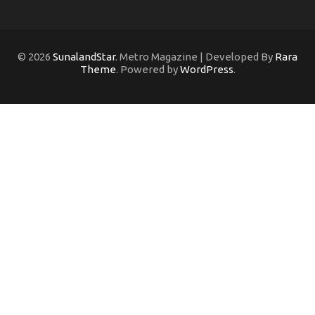
© 2026
SunalandStar
. Metro Magazine | Developed By
Rara
Theme
. Powered by
WordPress
.