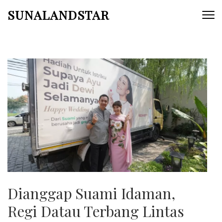
Skip
SUNALANDSTAR
to
content
(Press
Enter)
Dianggap Suami Idaman,
Regi Datau Terbang Lintas