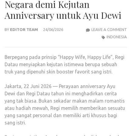
Negara demi Kejutan
Anniversary untuk Ayu Dewi
DIA
BY
EDITOR TEAM
24/06/2026
LEAVE A COMMENT
SUA
INDONESIA
IDAM
REGI
Berpegang pada prinsip “Happy Wife, Happy Life”, Regi
DAT
Datau menyiapkan kejutan istimewa berupa sebuah
TER
truk yang dipenuhi skin booster favorit sang istri.
LINT
NEG
Jakarta, 22 Juni 2026 — Perayaan anniversary Ayu
DEMI
Dewi dan Regi Datau tahun ini menghadirkan cerita
KEJ
yang tak biasa. Bukan sekadar makan malam romantis
ANN
atau hadiah mewah, Regi memilih memberikan sesuatu
UNT
yang sangat personal dan memiliki arti khusus bagi
AYU
sang istri.
DEWI