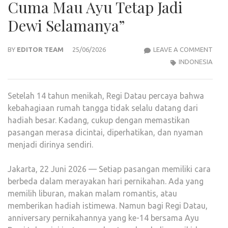
Cuma Mau Ayu Tetap Jadi
Dewi Selamanya”
DOA
BY
EDITOR TEAM
25/06/2026
LEAVE A COMMENT
SED
INDONESIA
PAK
REGI
Setelah 14 tahun menikah, Regi Datau percaya bahwa
DI
kebahagiaan rumah tangga tidak selalu datang dari
ANN
hadiah besar. Kadang, cukup dengan memastikan
KE-
pasangan merasa dicintai, diperhatikan, dan nyaman
14:
menjadi dirinya sendiri.
“SAY
CUM
Jakarta, 22 Juni 2026 — Setiap pasangan memiliki cara
MAU
berbeda dalam merayakan hari pernikahan. Ada yang
AYU
memilih liburan, makan malam romantis, atau
TET
memberikan hadiah istimewa. Namun bagi Regi Datau,
JADI
anniversary pernikahannya yang ke-14 bersama Ayu
DEWI