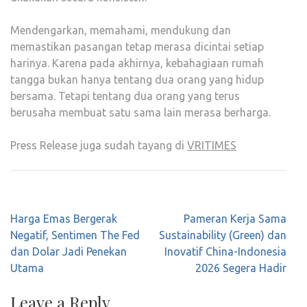
Mendengarkan, memahami, mendukung dan
memastikan pasangan tetap merasa dicintai setiap
harinya. Karena pada akhirnya, kebahagiaan rumah
tangga bukan hanya tentang dua orang yang hidup
bersama. Tetapi tentang dua orang yang terus
berusaha membuat satu sama lain merasa berharga.
Press Release juga sudah tayang di
VRITIMES
Post
Harga Emas Bergerak
Pameran Kerja Sama
navigation
Negatif, Sentimen The Fed
Sustainability (Green) dan
dan Dolar Jadi Penekan
Inovatif China-Indonesia
Utama
2026 Segera Hadir
Leave a Reply