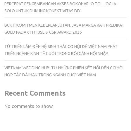
PERCEPAT PENGEMBANGAN AKSES BOKOHARJO TOL JOGJA-
SOLO UNTUK DUKUNG KONEKTIVITAS DIY
BUKTI KOMITMEN KEBERLANJUTAN, JASA MARGA RAIH PREDIKAT
GOLD PADA 6TH TJSL & CSR AWARD 2026
TỪ TRIỂN LÃM ĐẾN HỆ SINH THÁI: CƠ HỘI ĐỂ VIỆT NAM PHÁT
TRIỂN NGÀNH KINH TẾ CƯỚI TRONG BỐI CẢNH HỘI NHẬP.
VIETNAM WEDDING HUB: TỪ NHỮNG PHIÊN KẾT NỐI ĐẾN CƠ HỘI
HỢP TÁC DÀI HẠN TRONG NGÀNH CƯỚI VIỆT NAM
Recent Comments
No comments to show.