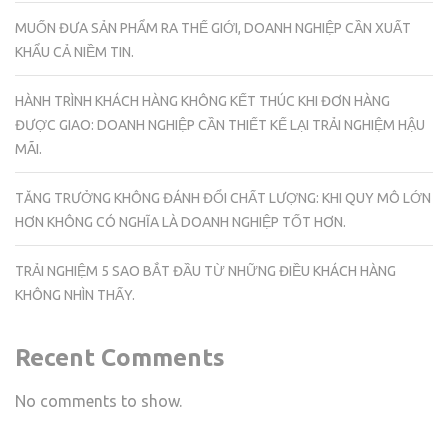
MUỐN ĐƯA SẢN PHẨM RA THẾ GIỚI, DOANH NGHIỆP CẦN XUẤT
KHẨU CẢ NIỀM TIN.
HÀNH TRÌNH KHÁCH HÀNG KHÔNG KẾT THÚC KHI ĐƠN HÀNG
ĐƯỢC GIAO: DOANH NGHIỆP CẦN THIẾT KẾ LẠI TRẢI NGHIỆM HẬU
MÃI.
TĂNG TRƯỞNG KHÔNG ĐÁNH ĐỔI CHẤT LƯỢNG: KHI QUY MÔ LỚN
HƠN KHÔNG CÓ NGHĨA LÀ DOANH NGHIỆP TỐT HƠN.
TRẢI NGHIỆM 5 SAO BẮT ĐẦU TỪ NHỮNG ĐIỀU KHÁCH HÀNG
KHÔNG NHÌN THẤY.
Recent Comments
No comments to show.