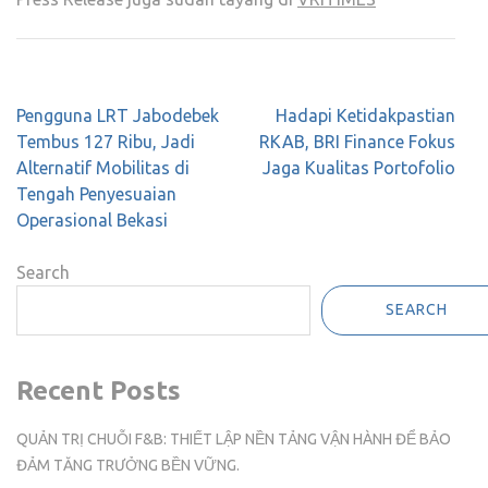
Post
Pengguna LRT Jabodebek
Hadapi Ketidakpastian
navigation
Tembus 127 Ribu, Jadi
RKAB, BRI Finance Fokus
Alternatif Mobilitas di
Jaga Kualitas Portofolio
Tengah Penyesuaian
Operasional Bekasi
Search
SEARCH
Recent Posts
QUẢN TRỊ CHUỖI F&B: THIẾT LẬP NỀN TẢNG VẬN HÀNH ĐỂ BẢO
ĐẢM TĂNG TRƯỞNG BỀN VỮNG.