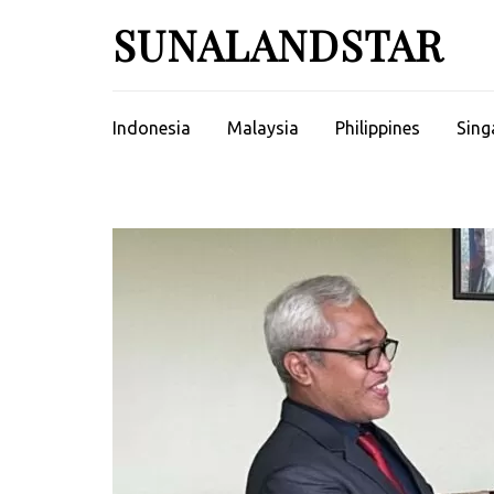
Skip
SUNALANDSTAR
to
content
(Press
Enter)
Indonesia
Malaysia
Philippines
Sing