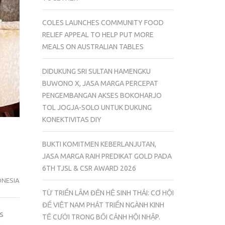
COLES LAUNCHES COMMUNITY FOOD
RELIEF APPEAL TO HELP PUT MORE
MEALS ON AUSTRALIAN TABLES
DIDUKUNG SRI SULTAN HAMENGKU
BUWONO X, JASA MARGA PERCEPAT
PENGEMBANGAN AKSES BOKOHARJO
TOL JOGJA-SOLO UNTUK DUKUNG
KONEKTIVITAS DIY
BUKTI KOMITMEN KEBERLANJUTAN,
JASA MARGA RAIH PREDIKAT GOLD PADA
6TH TJSL & CSR AWARD 2026
ONESIA
TỪ TRIỂN LÃM ĐẾN HỆ SINH THÁI: CƠ HỘI
ĐỂ VIỆT NAM PHÁT TRIỂN NGÀNH KINH
s
TẾ CƯỚI TRONG BỐI CẢNH HỘI NHẬP.