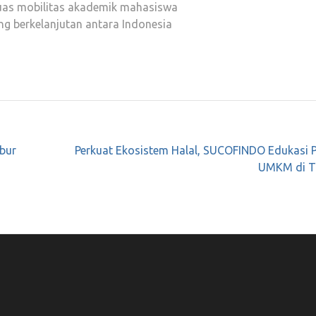
rluas mobilitas akademik mahasiswa
ng berkelanjutan antara Indonesia
ibur
Perkuat Ekosistem Halal, SUCOFINDO Edukasi P
UMKM di T