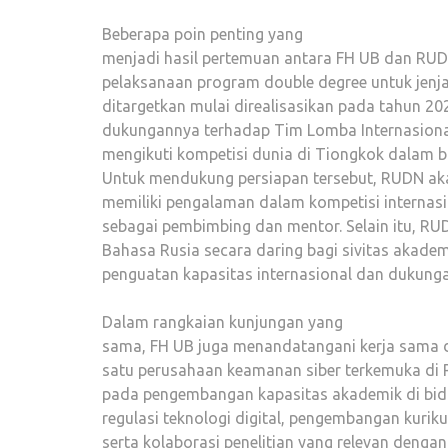
Beberapa poin penting yang
menjadi hasil pertemuan antara FH UB dan RU
pelaksanaan program double degree untuk jenj
ditargetkan mulai direalisasikan pada tahun 2
dukungannya terhadap Tim Lomba Internasion
mengikuti kompetisi dunia di Tiongkok dalam bi
Untuk mendukung persiapan tersebut, RUDN a
memiliki pengalaman dalam kompetisi internas
sebagai pembimbing dan mentor. Selain itu, R
Bahasa Rusia secara daring bagi sivitas akadem
penguatan kapasitas internasional dan dukunga
Dalam rangkaian kunjungan yang
sama, FH UB juga menandatangani kerja sama d
satu perusahaan keamanan siber terkemuka di R
pada pengembangan kapasitas akademik di bida
regulasi teknologi digital, pengembangan kurikul
serta kolaborasi penelitian yang relevan dengan