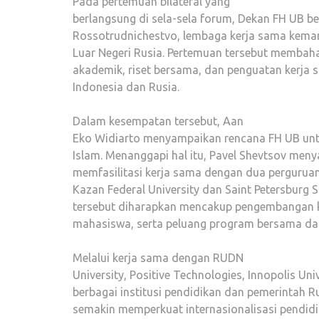
Pada pertemuan bilateral yang
berlangsung di sela-sela forum, Dekan FH UB b
Rossotrudnichestvo, lembaga kerja sama keman
Luar Negeri Rusia. Pertemuan tersebut membaha
akademik, riset bersama, dan penguatan kerja 
Indonesia dan Rusia.
Dalam kesempatan tersebut, Aan
Eko Widiarto menyampaikan rencana FH UB u
Islam. Menanggapi hal itu, Pavel Shevtsov men
memfasilitasi kerja sama dengan dua perguruan 
Kazan Federal University dan Saint Petersburg Sta
tersebut diharapkan mencakup pengembangan k
mahasiswa, serta peluang program bersama dan
Melalui kerja sama dengan RUDN
University, Positive Technologies, Innopolis Uni
berbagai institusi pendidikan dan pemerintah R
semakin memperkuat internasionalisasi pendid