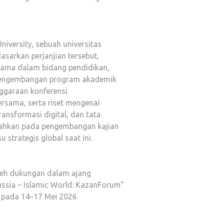
versity, sebuah universitas
asarkan perjanjian tersebut,
sama dalam bidang pendidikan,
 pengembangan program akademik
enggaraan konferensi
 bersama, serta riset mengenai
transformasi digital, dan tata
iarahkan pada pengembangan kajian
 strategis global saat ini.
oleh dukungan dalam ajang
ussia – Islamic World: KazanForum”
, pada 14–17 Mei 2026.