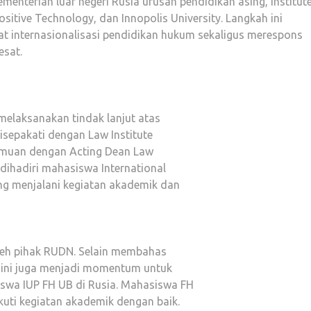
ementerian luar negeri Rusia urusan pendidikan asing, Institut
sitive Technology, dan Innopolis University. Langkah ini
 internasionalisasi pendidikan hukum sekaligus merespons
esat.
melaksanakan tindak lanjut atas
disepakati dengan Law Institute
temuan dengan Acting Dean Law
dihadiri mahasiswa International
g menjalani kegiatan akademik dan
leh pihak RUDN. Selain membahas
 ini juga menjadi momentum untuk
wa IUP FH UB di Rusia. Mahasiswa FH
uti kegiatan akademik dengan baik.