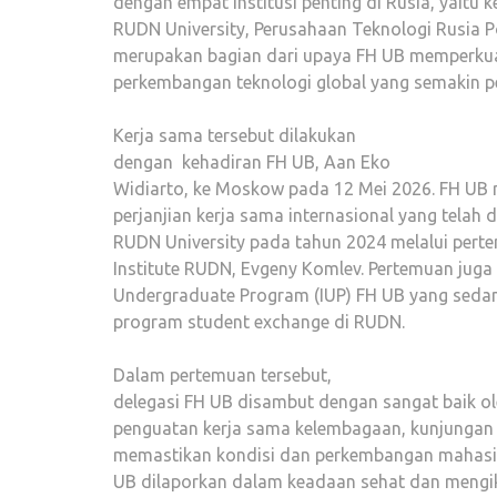
dengan empat institusi penting di Rusia, yaitu k
RUDN University, Perusahaan Teknologi Rusia Po
merupakan bagian dari upaya FH UB memperkuat
perkembangan teknologi global yang semakin p
Kerja sama tersebut dilakukan
dengan kehadiran FH UB, Aan Eko
Widiarto, ke Moskow pada 12 Mei 2026. FH UB 
perjanjian kerja sama internasional yang telah 
RUDN University pada tahun 2024 melalui per
Institute RUDN, Evgeny Komlev. Pertemuan juga 
Undergraduate Program (IUP) FH UB yang sedan
program student exchange di RUDN.
Dalam pertemuan tersebut,
delegasi FH UB disambut dengan sangat baik o
penguatan kerja sama kelembagaan, kunjungan
memastikan kondisi dan perkembangan mahasis
UB dilaporkan dalam keadaan sehat dan mengik