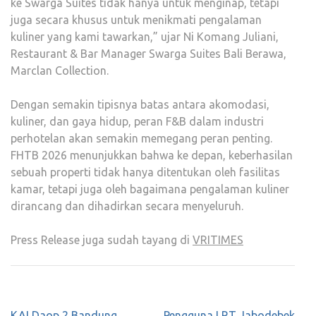
ke Swarga Suites tidak hanya untuk menginap, tetapi
juga secara khusus untuk menikmati pengalaman
kuliner yang kami tawarkan,” ujar Ni Komang Juliani,
Restaurant & Bar Manager Swarga Suites Bali Berawa,
Marclan Collection.
Dengan semakin tipisnya batas antara akomodasi,
kuliner, dan gaya hidup, peran F&B dalam industri
perhotelan akan semakin memegang peran penting.
FHTB 2026 menunjukkan bahwa ke depan, keberhasilan
sebuah properti tidak hanya ditentukan oleh fasilitas
kamar, tetapi juga oleh bagaimana pengalaman kuliner
dirancang dan dihadirkan secara menyeluruh.
Press Release juga sudah tayang di
VRITIMES
Post
KAI Daop 2 Bandung
Pengguna LRT Jabodebek