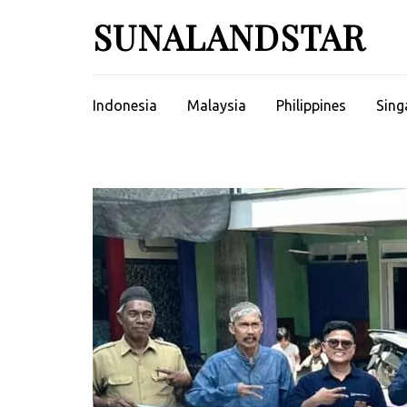
Skip
SUNALANDSTAR
to
content
(Press
Enter)
Indonesia
Malaysia
Philippines
Sing