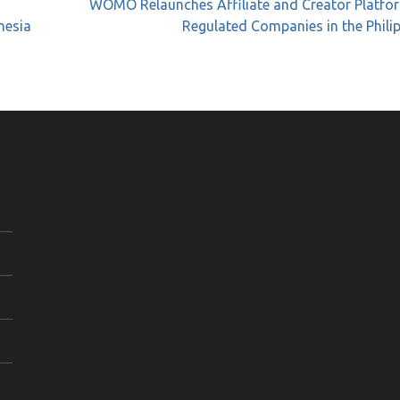
WOMO Relaunches Affiliate and Creator Platfor
nesia
Regulated Companies in the Phili