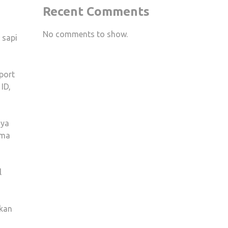
Recent Comments
No comments to show.
 sapi
port
ID,
nya
ama
l
nkan