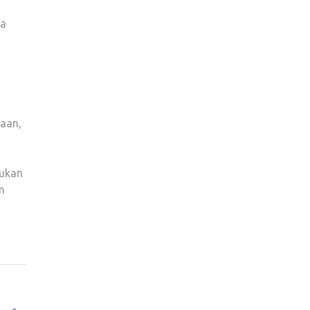
ga
aan,
Bukan
n