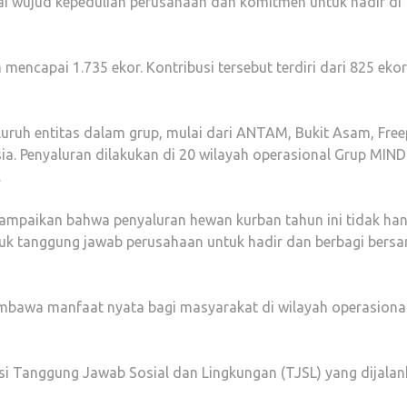
gai wujud kepedulian perusahaan dan komitmen untuk hadir di
mencapai 1.735 ekor. Kontribusi tersebut terdiri dari 825 ekor
uruh entitas dalam grup, mulai dari ANTAM, Bukit Asam, Free
a. Penyaluran dilakukan di 20 wilayah operasional Grup MIND 
.
yampaikan bahwa penyaluran hewan kurban tahun ini tidak ha
tuk tanggung jawab perusahaan untuk hadir dan berbagi bers
bawa manfaat nyata bagi masyarakat di wilayah operasiona
si Tanggung Jawab Sosial dan Lingkungan (TJSL) yang dijala