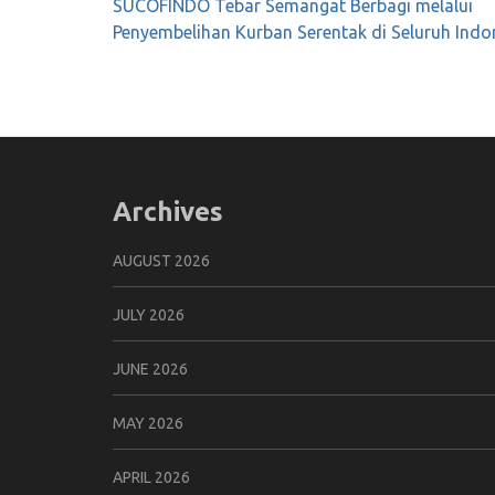
Post
SUCOFINDO Tebar Semangat Berbagi melalui
navigation
Penyembelihan Kurban Serentak di Seluruh Indo
Archives
AUGUST 2026
JULY 2026
JUNE 2026
MAY 2026
APRIL 2026