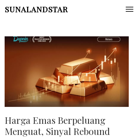
Skip
SUNALANDSTAR
to
content
(Press
Enter)
Harga Emas Berpeluang
Menguat, Sinyal Rebound