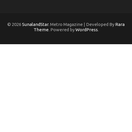
© 2026
SunalandStar
. Metro Magazine | Developed By
Rara
Theme
. Powered by
WordPress
.