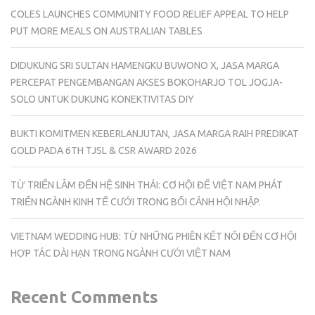
COLES LAUNCHES COMMUNITY FOOD RELIEF APPEAL TO HELP
PUT MORE MEALS ON AUSTRALIAN TABLES
DIDUKUNG SRI SULTAN HAMENGKU BUWONO X, JASA MARGA
PERCEPAT PENGEMBANGAN AKSES BOKOHARJO TOL JOGJA-
SOLO UNTUK DUKUNG KONEKTIVITAS DIY
BUKTI KOMITMEN KEBERLANJUTAN, JASA MARGA RAIH PREDIKAT
GOLD PADA 6TH TJSL & CSR AWARD 2026
TỪ TRIỂN LÃM ĐẾN HỆ SINH THÁI: CƠ HỘI ĐỂ VIỆT NAM PHÁT
TRIỂN NGÀNH KINH TẾ CƯỚI TRONG BỐI CẢNH HỘI NHẬP.
VIETNAM WEDDING HUB: TỪ NHỮNG PHIÊN KẾT NỐI ĐẾN CƠ HỘI
HỢP TÁC DÀI HẠN TRONG NGÀNH CƯỚI VIỆT NAM
Recent Comments