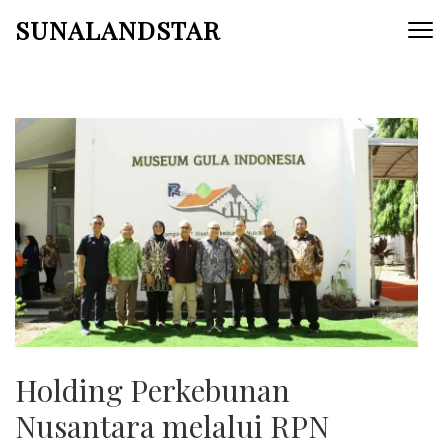
Skip
SUNALANDSTAR
to
content
(Press
Enter)
Holding Perkebunan
Nusantara melalui RPN