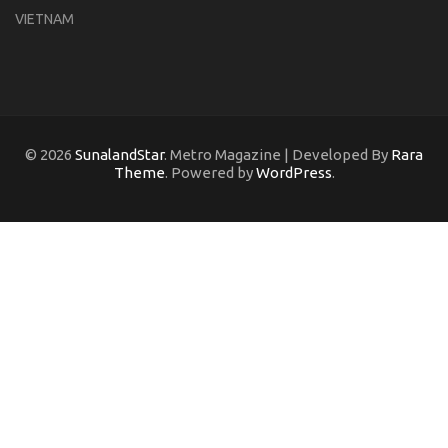
VIETNAM
© 2026
SunalandStar
. Metro Magazine | Developed By
Rara
Theme
. Powered by
WordPress
.