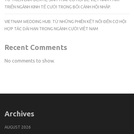
TRIỂN NGÀNH KINH TẾ CƯỚI TRONG BỐI CẢNH HỘI NHẬP.
VIETNAM WEDDING HUB: TỪ NHỮNG PHIÊN KẾT NỐI ĐẾN CƠ HỘI
HỢP TÁC DÀI HẠN TRONG NGÀNH CƯỚI VIỆT NAM
Recent Comments
No comments to show.
Archives
AUGUST 2026