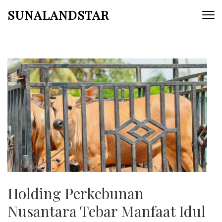
Skip
SUNALANDSTAR
to
content
(Press
Enter)
Holding Perkebunan
Nusantara Tebar Manfaat Idul