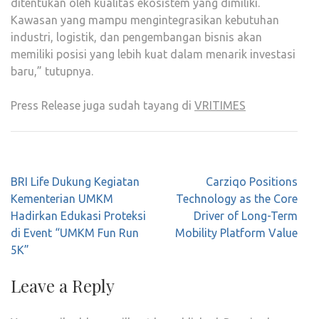
ditentukan oleh kualitas ekosistem yang dimiliki.
Kawasan yang mampu mengintegrasikan kebutuhan
industri, logistik, dan pengembangan bisnis akan
memiliki posisi yang lebih kuat dalam menarik investasi
baru,” tutupnya.
Press Release juga sudah tayang di
VRITIMES
Post
BRI Life Dukung Kegiatan
Carziqo Positions
navigation
Kementerian UMKM
Technology as the Core
Hadirkan Edukasi Proteksi
Driver of Long-Term
di Event “UMKM Fun Run
Mobility Platform Value
5K”
Leave a Reply