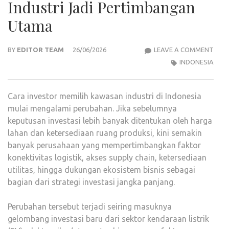
Industri Jadi Pertimbangan
Utama
INV
BY
EDITOR TEAM
26/06/2026
LEAVE A COMMENT
TAK
INDONESIA
LAGI
SEK
Cara investor memilih kawasan industri di Indonesia
CARI
mulai mengalami perubahan. Jika sebelumnya
LAHA
keputusan investasi lebih banyak ditentukan oleh harga
EKO
lahan dan ketersediaan ruang produksi, kini semakin
INDU
banyak perusahaan yang mempertimbangkan faktor
JADI
konektivitas logistik, akses supply chain, ketersediaan
PER
utilitas, hingga dukungan ekosistem bisnis sebagai
UTA
bagian dari strategi investasi jangka panjang.
Perubahan tersebut terjadi seiring masuknya
gelombang investasi baru dari sektor kendaraan listrik