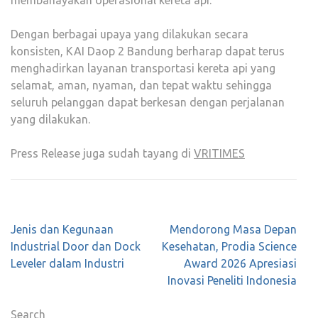
membahayakan operasional kereta api.
Dengan berbagai upaya yang dilakukan secara
konsisten, KAI Daop 2 Bandung berharap dapat terus
menghadirkan layanan transportasi kereta api yang
selamat, aman, nyaman, dan tepat waktu sehingga
seluruh pelanggan dapat berkesan dengan perjalanan
yang dilakukan.
Press Release juga sudah tayang di
VRITIMES
Post
Jenis dan Kegunaan
Mendorong Masa Depan
navigation
Industrial Door dan Dock
Kesehatan, Prodia Science
Leveler dalam Industri
Award 2026 Apresiasi
Inovasi Peneliti Indonesia
Search