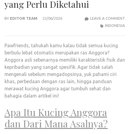
yang Perlu Diketahui
JAN
BY
EDITOR TEAM
22/06/2026
LEAVE A COMMENT
SAL
INDONESIA
PILIH
INI
Pawfriends, tahukah kamu kalau tidak semua kucing
CIRI-
berbulu lebat otomatis merupakan ras Anggora?
CIRI
Anggora asli sebenarnya memiliki karakteristik fisik dan
KUCI
kepribadian yang sangat spesifik. Agar tidak salah
ANG
mengenali sebelum mengadopsinya, yuk pahami ciri
ASLI
khas, perbedaan dengan ras lain, hingga panduan
YAN
merawat kucing Anggora agar tumbuh sehat dan
PERL
bahagia dalam artikel ini!
DIKE
Apa Itu Kucing Anggora
dan Dari Mana Asalnya?