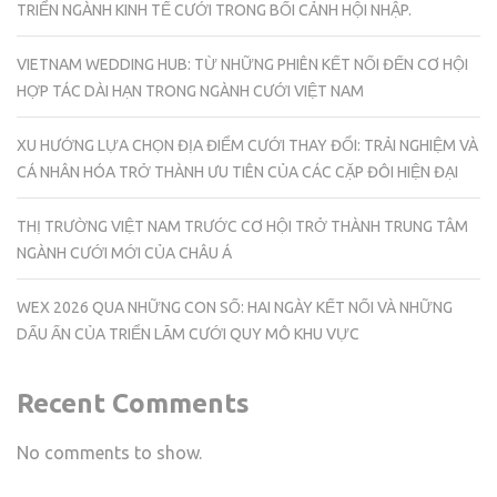
TRIỂN NGÀNH KINH TẾ CƯỚI TRONG BỐI CẢNH HỘI NHẬP.
VIETNAM WEDDING HUB: TỪ NHỮNG PHIÊN KẾT NỐI ĐẾN CƠ HỘI
HỢP TÁC DÀI HẠN TRONG NGÀNH CƯỚI VIỆT NAM
XU HƯỚNG LỰA CHỌN ĐỊA ĐIỂM CƯỚI THAY ĐỔI: TRẢI NGHIỆM VÀ
CÁ NHÂN HÓA TRỞ THÀNH ƯU TIÊN CỦA CÁC CẶP ĐÔI HIỆN ĐẠI
THỊ TRƯỜNG VIỆT NAM TRƯỚC CƠ HỘI TRỞ THÀNH TRUNG TÂM
NGÀNH CƯỚI MỚI CỦA CHÂU Á
WEX 2026 QUA NHỮNG CON SỐ: HAI NGÀY KẾT NỐI VÀ NHỮNG
DẤU ẤN CỦA TRIỂN LÃM CƯỚI QUY MÔ KHU VỰC
Recent Comments
No comments to show.