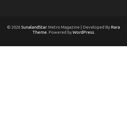
© 2026
SunalandStar
. Metro Magazine | Developed By
Rara
Theme
. Powered by
WordPress
.