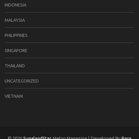
INDONESIA
MALAYSIA
PHILIPPINES
SINGAPORE
THAILAND
UNCATEGORIZED
VIETNAM
© 2026
SunalandStar
. Metro Magazine | Developed By
Rara