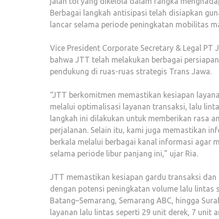
jalan tol yang dikelola dalam rangka menghadap
Berbagai langkah antisipasi telah disiapkan g
lancar selama periode peningkatan mobilitas m
Vice President Corporate Secretary & Legal PT
bahwa JTT telah melakukan berbagai persiapan op
pendukung di ruas-ruas strategis Trans Jawa.
“JTT berkomitmen memastikan kesiapan layanan
melalui optimalisasi layanan transaksi, lalu lint
langkah ini dilakukan untuk memberikan rasa 
perjalanan. Selain itu, kami juga memastikan inf
berkala melalui berbagai kanal informasi aga
selama periode libur panjang ini,” ujar Ria.
JTT memastikan kesiapan gardu transaksi dan 
dengan potensi peningkatan volume lalu lintas 
Batang–Semarang, Semarang ABC, hingga Surab
layanan lalu lintas seperti 29 unit derek, 7 unit 