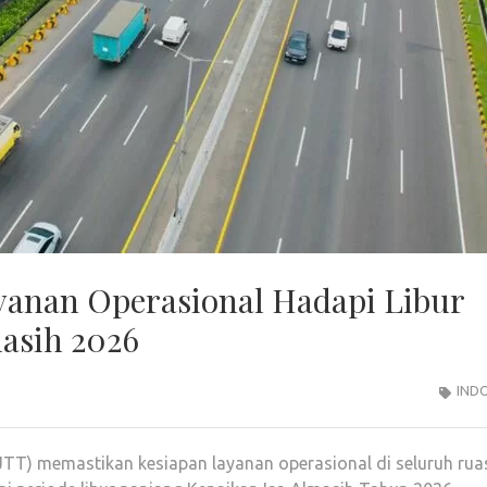
yanan Operasional Hadapi Libur
asih 2026
IND
JTT) memastikan kesiapan layanan operasional di seluruh rua