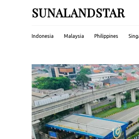
Skip
SUNALANDSTAR
to
content
(Press
Enter)
Indonesia
Malaysia
Philippines
Sing