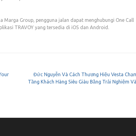
 Jasa Marga Group, pengguna jalan dapat menghubungi One Call
plikasi TRAVOY yang tersedia di iOS dan Android.
Your
Đức Nguyễn Và Cách Thương Hiệu Vesta Chạ
Tầng Khách Hàng Siêu Giàu Bằng Trải Nghiệm V