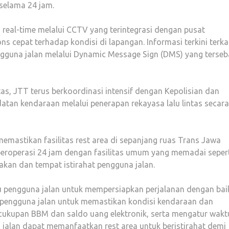
 selama 24 jam.
a real-time melalui CCTV yang terintegrasi dengan pusat
 cepat terhadap kondisi di lapangan. Informasi terkini terka
ngguna jalan melalui Dynamic Message Sign (DMS) yang terseb
tas, JTT terus berkoordinasi intensif dengan Kepolisian dan
atan kendaraan melalui penerapan rekayasa lalu lintas secara
memastikan fasilitas rest area di sepanjang ruas Trans Jawa
 beroperasi 24 jam dengan fasilitas umum yang memadai seper
makan dan tempat istirahat pengguna jalan.
pengguna jalan untuk mempersiapkan perjalanan dengan bai
 pengguna jalan untuk memastikan kondisi kendaraan dan
ukupan BBM dan saldo uang elektronik, serta mengatur wakt
a jalan dapat memanfaatkan rest area untuk beristirahat demi