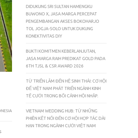
DIDUKUNG SRI SULTAN HAMENGKU
BUWONO X, JASA MARGA PERCEPAT
PENGEMBANGAN AKSES BOKOHARJO
TOL JOGJA-SOLO UNTUK DUKUNG
KONEKTIVITAS DIY
BUKTI KOMITMEN KEBERLANJUTAN,
JASA MARGA RAIH PREDIKAT GOLD PADA
6TH TJSL & CSR AWARD 2026
TỪ TRIỂN LÃM ĐẾN HỆ SINH THÁI: CƠ HỘI
ĐỂ VIỆT NAM PHÁT TRIỂN NGÀNH KINH
TẾ CƯỚI TRONG BỐI CẢNH HỘI NHẬP.
ONESIA
VIETNAM WEDDING HUB: TỪ NHỮNG
PHIÊN KẾT NỐI ĐẾN CƠ HỘI HỢP TÁC DÀI
HẠN TRONG NGÀNH CƯỚI VIỆT NAM
s