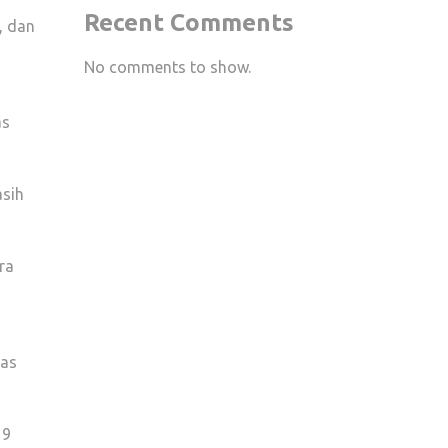
Recent Comments
, dan
No comments to show.
as
asih
ra
uas
19