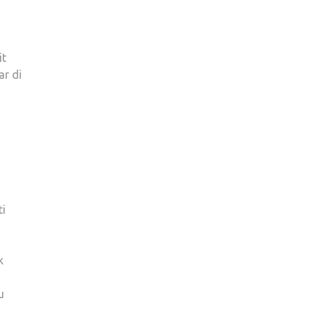
it
ar di
ti
k
u