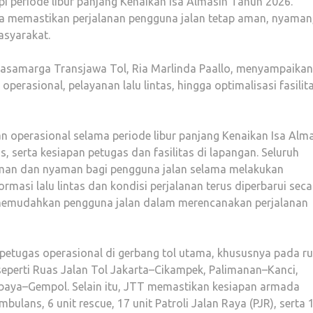
i periode libur panjang Kenaikan Isa Almasih Tahun 2026.
una memastikan perjalanan pengguna jalan tetap aman, nyaman
asyarakat.
 Jasamarga Transjawa Tol, Ria Marlinda Paallo, menyampaikan
erasional, pelayanan lalu lintas, hingga optimalisasi fasilit
 operasional selama periode libur panjang Kenaikan Isa Alm
as, serta kesiapan petugas dan fasilitas di lapangan. Seluruh
aman dan nyaman bagi pengguna jalan selama melakukan
ormasi lalu lintas dan kondisi perjalanan terus diperbarui seca
r memudahkan pengguna jalan dalam merencanakan perjalanan
petugas operasional di gerbang tol utama, khususnya pada r
seperti Ruas Jalan Tol Jakarta–Cikampek, Palimanan–Kanci,
aya–Gempol. Selain itu, JTT memastikan kesiapan armada
ambulans, 6 unit rescue, 17 unit Patroli Jalan Raya (PJR), serta 