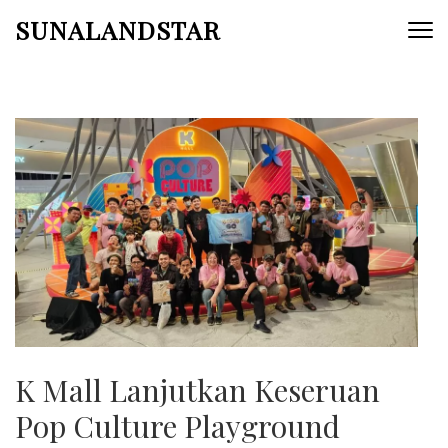
Skip
SUNALANDSTAR
to
content
(Press
Enter)
K Mall Lanjutkan Keseruan
Pop Culture Playground