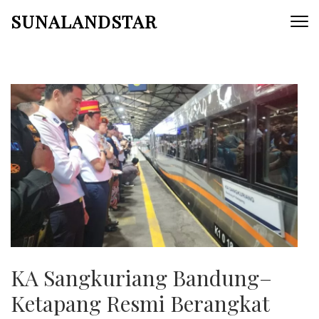
Skip
SUNALANDSTAR
to
content
(Press
Enter)
KA Sangkuriang Bandung–
Ketapang Resmi Berangkat