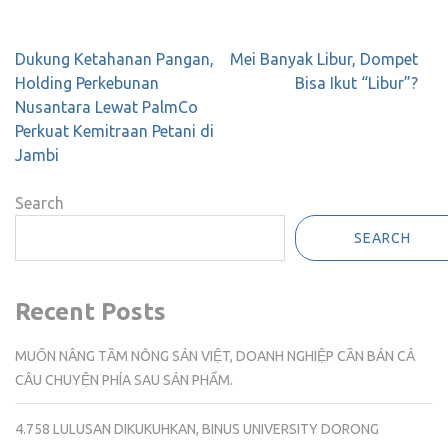
Post
Dukung Ketahanan Pangan,
Mei Banyak Libur, Dompet
navigation
Holding Perkebunan
Bisa Ikut “Libur”?
Nusantara Lewat PalmCo
Perkuat Kemitraan Petani di
Jambi
Search
SEARCH
Recent Posts
MUỐN NÂNG TẦM NÔNG SẢN VIỆT, DOANH NGHIỆP CẦN BÁN CẢ
CÂU CHUYỆN PHÍA SAU SẢN PHẨM.
4.758 LULUSAN DIKUKUHKAN, BINUS UNIVERSITY DORONG