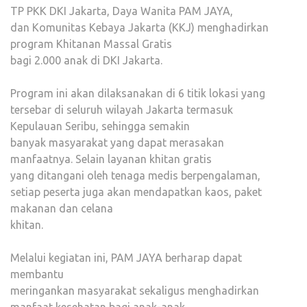
TP PKK DKI Jakarta, Daya Wanita PAM JAYA,
GRA
dan Komunitas Kebaya Jakarta (KKJ) menghadirkan
KHIT
program Khitanan Massal Gratis
UNT
bagi 2.000 anak di DKI Jakarta.
2.000
ANA
Program ini akan dilaksanakan di 6 titik lokasi yang
tersebar di seluruh wilayah Jakarta termasuk
Kepulauan Seribu, sehingga semakin
banyak masyarakat yang dapat merasakan
manfaatnya. Selain layanan khitan gratis
yang ditangani oleh tenaga medis berpengalaman,
setiap peserta juga akan mendapatkan kaos, paket
makanan dan celana
khitan.
Melalui kegiatan ini, PAM JAYA berharap dapat
membantu
meringankan masyarakat sekaligus menghadirkan