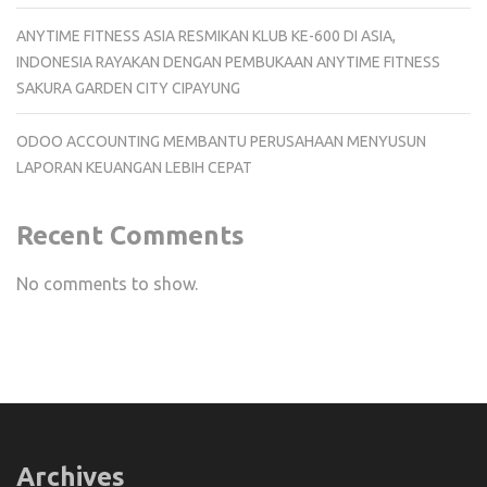
ANYTIME FITNESS ASIA RESMIKAN KLUB KE-600 DI ASIA,
INDONESIA RAYAKAN DENGAN PEMBUKAAN ANYTIME FITNESS
SAKURA GARDEN CITY CIPAYUNG
ODOO ACCOUNTING MEMBANTU PERUSAHAAN MENYUSUN
LAPORAN KEUANGAN LEBIH CEPAT
Recent Comments
No comments to show.
Archives