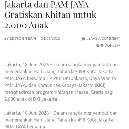
Jakarta dan PAM JAYA
Gratiskan Khitan untuk
2.000 Anak
KAD
BY
EDITOR TEAM
24/06/2026
LEAVE A COMMENT
SPEK
INDONESIA
DI
MOM
Jakarta, 18 Juni 2026 – Dalam rangka menyambut dan
HUT
memeriahkan Hari Ulang Tahun ke-499 Kota Jakarta,
JAK
PAM JAYA bersama TP PKK DKI Jakarta, Daya Wanita
KE-
PAM JAYA, dan Komunitas Kebaya Jakarta (KKJ)
499,
menghadirkan program Khitanan Massal Gratis bagi
TP
2.000 anak di DKI Jakarta.
PKK
JAK
Jakarta, 18 Juni 2026 – Dalam rangka menyambut dan
DAN
memeriahkan Hari Ulang Tahun ke-499 Kota Jakarta,
PAM
PAM JAYA bersama
JAYA