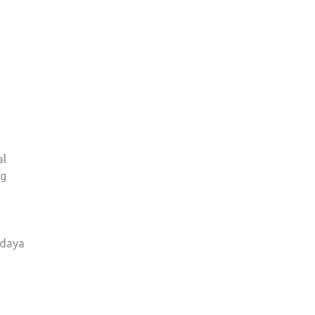
al
ng
 daya