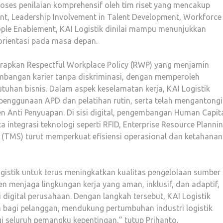
 proses penilaian komprehensif oleh tim riset yang mencakup
t, Leadership Involvement in Talent Development, Workforce
People Enablement, KAI Logistik dinilai mampu menunjukkan
rorientasi pada masa depan.
enerapkan Respectful Workplace Policy (RWP) yang menjamin
bangan karier tanpa diskriminasi, dengan memperoleh
tuhan bisnis. Dalam aspek keselamatan kerja, KAI Logistik
penggunaan APD dan pelatihan rutin, serta telah mengantongi
n Anti Penyuapan. Di sisi digital, pengembangan Human Capit
 integrasi teknologi seperti RFID, Enterprise Resource Planni
(TMS) turut memperkuat efisiensi operasional dan ketahanan
gistik untuk terus meningkatkan kualitas pengelolaan sumber
 menjaga lingkungan kerja yang aman, inklusif, dan adaptif,
digital perusahaan. Dengan langkah tersebut, KAI Logistik
h bagi pelanggan, mendukung pertumbuhan industri logistik
i seluruh pemangku kepentingan,” tutup Prihanto.