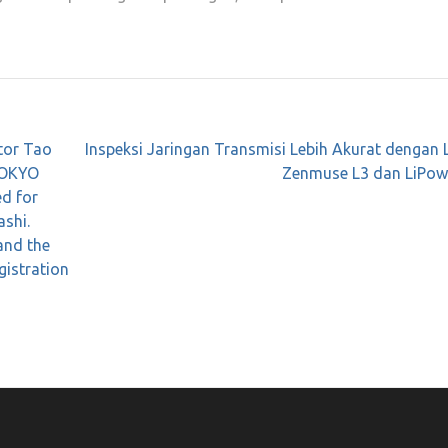
tor Tao
Inspeksi Jaringan Transmisi Lebih Akurat dengan
TOKYO
Zenmuse L3 dan LiPowe
d for
ashi.
and the
istration