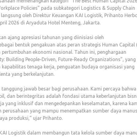
usahaan memenangkan kategori “The Best Human Capital 2026
rkplace Policies” pada subkategori Logistics & Supply Chain
a langsung oleh Direktur Keuangan KAI Logistik, Prihanto Herb
ril 2026 di Aryaduta Hotel Menteng, Jakarta.
 ajang apresiasi tahunan yang diinisiasi oleh
bagai bentuk pengakuan atas peran strategis Human Capital 
 pertumbuhan ekonomi nasional. Tahun ini, penghargaan
y: Building People-Driven, Future-Ready Organizations”, yang
kapabilitas tenaga kerja, penguatan budaya organisasi yang
lenta yang berkelanjutan.
us tanggung jawab besar bagi perusahaan. Kami percaya bahwa
, dan berintegritas adalah fondasi utama keberlanjutan bisni
ja yang inklusif dan mengedepankan keselamatan, karena ka
lah perusahaan yang mampu menempatkan sumber daya manus
ya produksi,” ujar Prihanto.
 KAI Logistik dalam membangun tata kelola sumber daya man