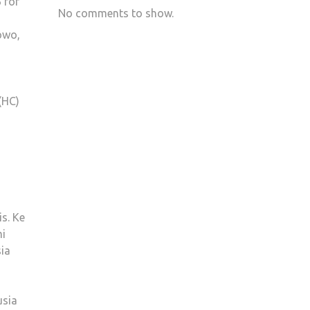
 for
No comments to show.
owo,
(HC)
s. Ke
mi
ia
usia