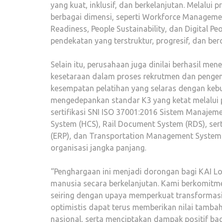
yang kuat, inklusif, dan berkelanjutan. Melalui
berbagai dimensi, seperti Workforce Managemen
Readiness, People Sustainability, dan Digital 
pendekatan yang terstruktur, progresif, dan be
Selain itu, perusahaan juga dinilai berhasil m
kesetaraan dalam proses rekrutmen dan pengem
kesempatan pelatihan yang selaras dengan kebu
mengedepankan standar K3 yang ketat melalui 
sertifikasi SNI ISO 37001:2016 Sistem Manajeme
System (HCS), Rail Document System (RDS), serta
(ERP), dan Transportation Management System 
organisasi jangka panjang.
“Penghargaan ini menjadi dorongan bagi KAI Lo
manusia secara berkelanjutan. Kami berkomitmen
seiring dengan upaya memperkuat transformasi 
optimistis dapat terus memberikan nilai tamba
nasional, serta menciptakan dampak positif bag