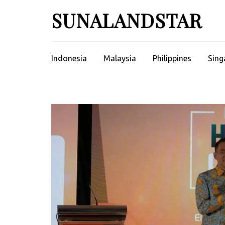
Skip
SUNALANDSTAR
to
content
(Press
Enter)
Indonesia
Malaysia
Philippines
Sing