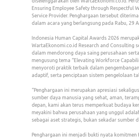
diselenggarakan oleh WartaEkonomi.co.id. Per
Ensuring Employee Safety through Respectful Wo
Service Provider. Penghargaan tersebut diterim
dalam acara yang berlangsung pada Rabu, 29 Ap
Indonesia Human Capital Awards 2026 merupakan
WartaEkonomi.co.id Research and Consulting se
dalam mendorong daya saing perusahaan serta
mengusung tema “Elevating Workforce Capabilit
menyoroti praktik terbaik dalam pengembangan 
adaptif, serta penciptaan sistem pengelolaan ta
“Penghargaan ini merupakan apresiasi sekalig
sumber daya manusia yang sehat, aman, terampil
depan, kami akan terus memperkuat budaya ker
meyakini bahwa perusahaan yang unggul ada
sebagai aset strategis, bukan sekadar sumber da
Penghargaan ini menjadi bukti nyata komitmen