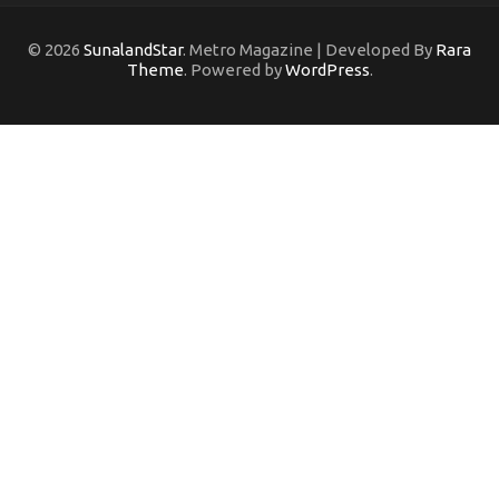
© 2026
SunalandStar
. Metro Magazine | Developed By
Rara
Theme
. Powered by
WordPress
.