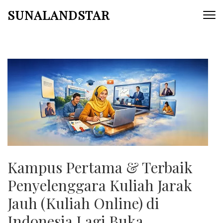
Skip
SUNALANDSTAR
to
content
(Press
Enter)
Kampus Pertama & Terbaik
Penyelenggara Kuliah Jarak
Jauh (Kuliah Online) di
Indonesia Lagi Buka