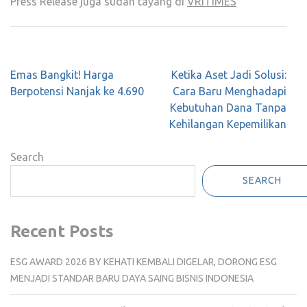
Press Release juga sudah tayang di
VRITIMES
Post
Emas Bangkit! Harga
Ketika Aset Jadi Solusi:
navigation
Berpotensi Nanjak ke 4.690
Cara Baru Menghadapi
Kebutuhan Dana Tanpa
Kehilangan Kepemilikan
Search
SEARCH
Recent Posts
ESG AWARD 2026 BY KEHATI KEMBALI DIGELAR, DORONG ESG
MENJADI STANDAR BARU DAYA SAING BISNIS INDONESIA