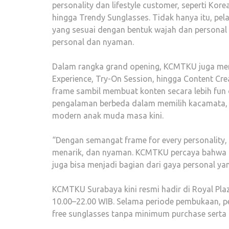
personality dan lifestyle customer, seperti Kore
hingga Trendy Sunglasses. Tidak hanya itu, pe
yang sesuai dengan bentuk wajah dan personal 
personal dan nyaman.
Dalam rangka grand opening, KCMTKU juga meng
Experience, Try-On Session, hingga Content C
frame sambil membuat konten secara lebih fun 
pengalaman berbeda dalam memilih kacamata, sek
modern anak muda masa kini.
“Dengan semangat frame for every personality,
menarik, dan nyaman. KCMTKU percaya bahwa k
juga bisa menjadi bagian dari gaya personal y
KCMTKU Surabaya kini resmi hadir di Royal Plaz
10.00–22.00 WIB. Selama periode pembukaan, pe
free sunglasses tanpa minimum purchase serta b