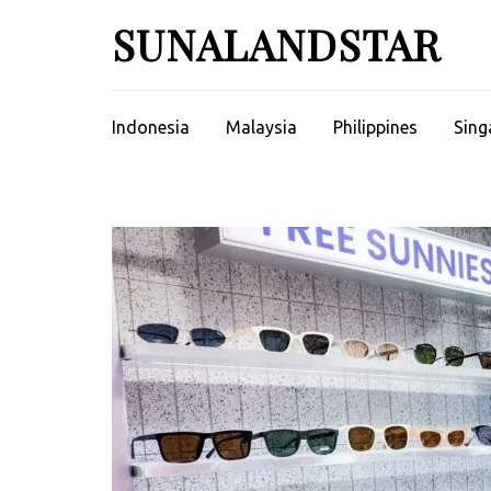
Skip
SUNALANDSTAR
to
content
(Press
Enter)
Indonesia
Malaysia
Philippines
Sing