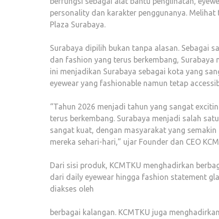
berfungsi sebagai alat bantu penglihatan, eye
personality dan karakter penggunanya. Meliha
Plaza Surabaya.
Surabaya dipilih bukan tanpa alasan. Sebagai s
dan fashion yang terus berkembang, Surabaya me
ini menjadikan Surabaya sebagai kota yang s
eyewear yang fashionable namun tetap accessibl
“Tahun 2026 menjadi tahun yang sangat exciti
terus berkembang. Surabaya menjadi salah satu k
sangat kuat, dengan masyarakat yang semakin a
mereka sehari-hari,” ujar Founder dan CEO KC
Dari sisi produk, KCMTKU menghadirkan berbaga
dari daily eyewear hingga fashion statement gl
diakses oleh
berbagai kalangan. KCMTKU juga menghadirkan 