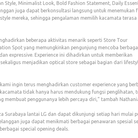
an Style, Minimalist Look, Bold Fashion Statement, Daily Essent
langgan juga dapat berkonsultasi langsung untuk menemukan 
style mereka, sehingga pengalaman memilih kacamata terasa 
hadirkan beberapa aktivitas menarik seperti Store Tour
reation Spot yang memungkinkan pengunjung mencoba berbaga
dan expressive. Experience ini dihadirkan untuk memberikan
aligus menjadikan optical store sebagai bagian dari lifesty
 kami ingin terus menghadirkan customer experience yang ber
acamata tidak hanya harus mendukung fungsi penglihatan, t
ang membuat penggunanya lebih percaya diri,” tambah Nathani
a Surabaya lantai LG dan dapat dikunjungi setiap hari mulai p
langgan juga dapat menikmati berbagai penawaran spesial se
erbagai special opening deals.