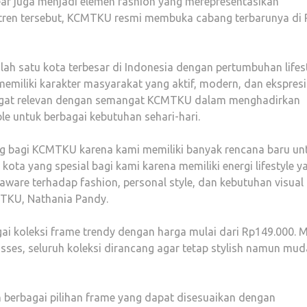
wear juga menjadi elemen fashion yang merepresentasikan
t tren tersebut, KCMTKU resmi membuka cabang terbarunya di 
alah satu kota terbesar di Indonesia dengan pertumbuhan lifes
miliki karakter masyarakat yang aktif, modern, dan ekspresif
angat relevan dengan semangat KCMTKU dalam menghadirkan
e untuk berbagai kebutuhan sehari-hari.
ng bagi KCMTKU karena kami memiliki banyak rencana baru un
ota yang spesial bagi kami karena memiliki energi lifestyle y
ware terhadap fashion, personal style, dan kebutuhan visual
MTKU, Nathania Pandy.
i koleksi frame trendy dengan harga mulai dari Rp149.000. M
asses, seluruh koleksi dirancang agar tetap stylish namun mu
berbagai pilihan frame yang dapat disesuaikan dengan