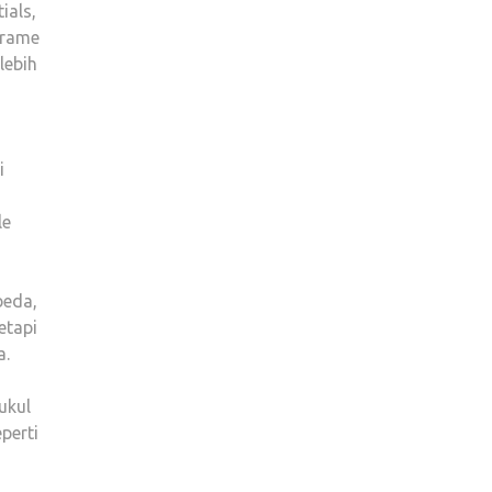
ials,
frame
lebih
i
le
beda,
etapi
a.
ukul
perti