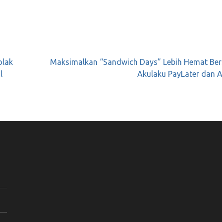
olak
Maksimalkan “Sandwich Days” Lebih Hemat Be
l
Akulaku PayLater dan 