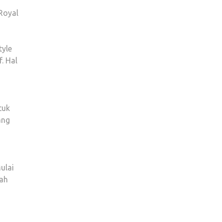
Royal
tyle
. Hal
tuk
ang
ulai
dah