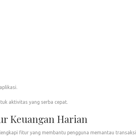
plikasi.
ntuk aktivitas yang serba cepat.
ur Keuangan Harian
dilengkapi fitur yang membantu pengguna memantau transaksi