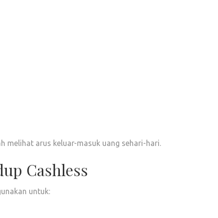
h melihat arus keluar-masuk uang sehari-hari.
dup Cashless
gunakan untuk: