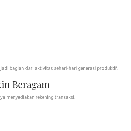
adi bagian dari aktivitas sehari-hari generasi produktif.
kin Beragam
nya menyediakan rekening transaksi.