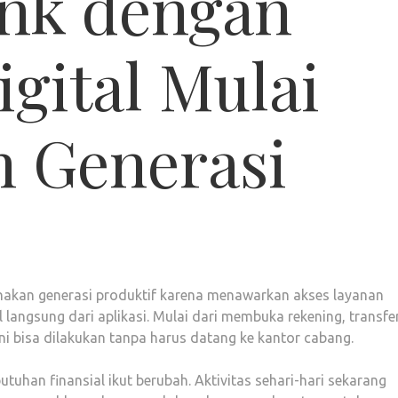
nk dengan
gital Mulai
an Generasi
unakan generasi produktif karena menawarkan akses layanan
l langsung dari aplikasi. Mulai dari membuka rekening, transfer
i bisa dilakukan tanpa harus datang ke kantor cabang.
tuhan finansial ikut berubah. Aktivitas sehari-hari sekarang