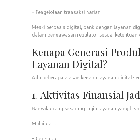
– Pengelolaan transaksi harian
Meski berbasis digital, bank dengan layanan di
dalam pengawasan regulator sesuai ketentuan y
Kenapa Generasi Produk
Layanan Digital?
Ada beberapa alasan kenapa layanan digital se
1. Aktivitas Finansial Ja
Banyak orang sekarang ingin layanan yang bisa 
Mulai dari:
– Cek saldo