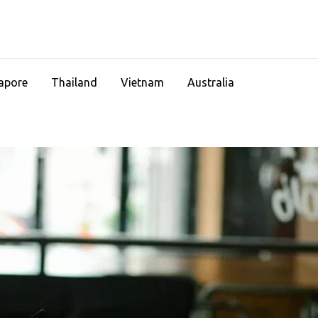
apore
Thailand
Vietnam
Australia