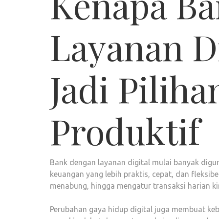
Kenapa Ba
Layanan Di
Jadi Pilih
Produktif
Bank dengan layanan digital mulai banyak dig
keuangan yang lebih praktis, cepat, dan fleksibe
menabung, hingga mengatur transaksi harian kin
Perubahan gaya hidup digital juga membuat kebu