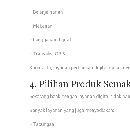
– Belanja harian
– Makanan
– Langganan digital
– Transaksi QRIS
Karena itu, layanan perbankan digital mulai menj
4. Pilihan Produk Sema
Sekarang bank dengan layanan digital tidak ha
Banyak layanan yang juga menyediakan:
– Tabungan