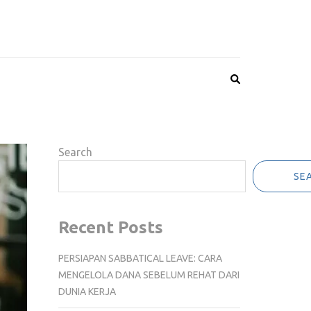
Search
SE
Recent Posts
PERSIAPAN SABBATICAL LEAVE: CARA
MENGELOLA DANA SEBELUM REHAT DARI
DUNIA KERJA