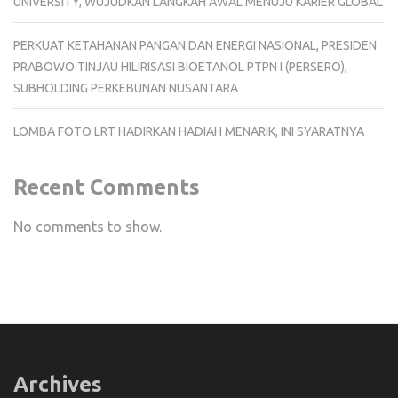
UNIVERSITY, WUJUDKAN LANGKAH AWAL MENUJU KARIER GLOBAL
PERKUAT KETAHANAN PANGAN DAN ENERGI NASIONAL, PRESIDEN
PRABOWO TINJAU HILIRISASI BIOETANOL PTPN I (PERSERO),
SUBHOLDING PERKEBUNAN NUSANTARA
LOMBA FOTO LRT HADIRKAN HADIAH MENARIK, INI SYARATNYA
Recent Comments
No comments to show.
Archives