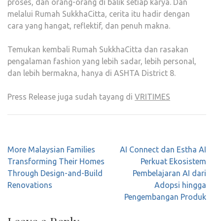
proses, dan orang-orang di balik setiap karya. Dan
melalui Rumah SukkhaCitta, cerita itu hadir dengan
cara yang hangat, reflektif, dan penuh makna.
Temukan kembali Rumah SukkhaCitta dan rasakan
pengalaman fashion yang lebih sadar, lebih personal,
dan lebih bermakna, hanya di ASHTA District 8.
Press Release juga sudah tayang di
VRITIMES
Post
More Malaysian Families
AI Connect dan Estha AI
navigation
Transforming Their Homes
Perkuat Ekosistem
Through Design-and-Build
Pembelajaran AI dari
Renovations
Adopsi hingga
Pengembangan Produk