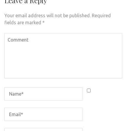
Leave a Reply
Your email address will not be published.
Required
fields are marked
*