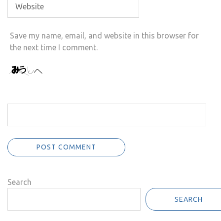
Save my name, email, and website in this browser for
the next time I comment.
Search
SEARCH