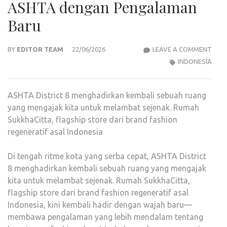
ASHTA dengan Pengalaman
Baru
LEBI
BY
EDITOR TEAM
22/06/2026
LEAVE A COMMENT
DARI
INDONESIA
SEK
TOK
ASHTA District 8 menghadirkan kembali sebuah ruang
RUM
yang mengajak kita untuk melambat sejenak. Rumah
SUK
SukkhaCitta, flagship store dari brand fashion
HADI
regeneratif asal Indonesia
DI
ASH
Di tengah ritme kota yang serba cepat, ASHTA District
DEN
8 menghadirkan kembali sebuah ruang yang mengajak
PEN
kita untuk melambat sejenak. Rumah SukkhaCitta,
BAR
flagship store dari brand fashion regeneratif asal
Indonesia, kini kembali hadir dengan wajah baru—
membawa pengalaman yang lebih mendalam tentang