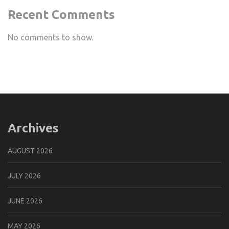
Recent Comments
No comments to show.
Archives
AUGUST 2026
JULY 2026
JUNE 2026
MAY 2026