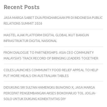
Recent Posts
JASA MARGA SABET DUA PENGHARGAAN PR DI INDONESIA PUBLIC
RELATIONS SUMMIT 2026
MASTEL AJAK PLATFORM DIGITAL GLOBAL IKUT BANGUN
INFRASTRUKTUR DIGITAL NASIONAL
FROM DIALOGUE TO PARTNERSHIPS: ASIA CEO COMMUNITY
MALAYSIA’S TRACK RECORD OF BRINGING LEADERS TOGETHER
COLES LAUNCHES COMMUNITY FOOD RELIEF APPEAL TO HELP
PUT MORE MEALS ON AUSTRALIAN TABLES
DIDUKUNG SRI SULTAN HAMENGKU BUWONO X, JASA MARGA
PERCEPAT PENGEMBANGAN AKSES BOKOHARJO TOL JOGJA-
SOLO UNTUK DUKUNG KONEKTIVITAS DIY