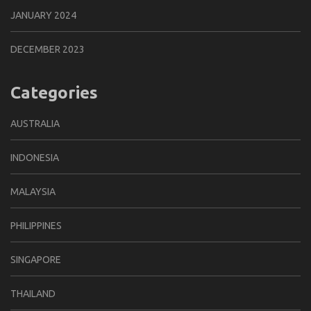
JANUARY 2024
DECEMBER 2023
Categories
AUSTRALIA
INDONESIA
MALAYSIA
PHILIPPINES
SINGAPORE
THAILAND