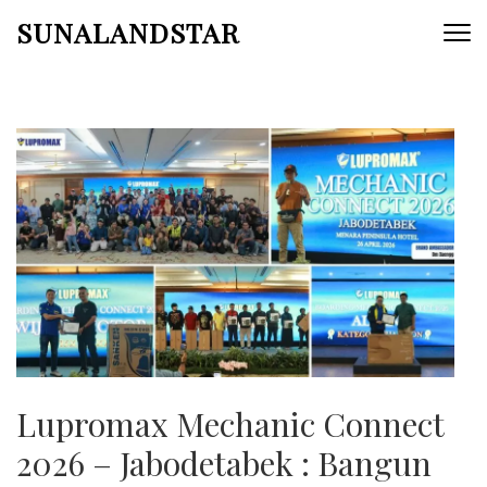
Skip
SUNALANDSTAR
to
content
(Press
Enter)
Lupromax Mechanic Connect
2026 – Jabodetabek : Bangun