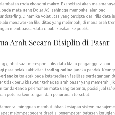
erlambatan roda ekonomi makro. Ekspektasi akan melemahny
l pada mata uang Dolar AS, sehingga membuka jalan bagi
dsterling. Dinamika volatilitas yang tercipta dari rilis data in
elalu menawarkan likuiditas yang melimpah, di mana arah tre
ngan menit pasca-data dipublikasikan ke publik.
 Arah Secara Disiplin di Pasar
g global saat merespons rilis data klaim pengangguran ini
gi para pelaku aktivitas
trading online
jangka pendek. Keung
berjangka
terletak pada ketersediaan fasilitas perdagangan d
rader tidak perlu khawatir terhadap arah pasar yang memerah; ji
kan tanda-tanda pelemahan mata uang tertentu, posisi jual (
sho
an potensi keuntungan dari penurunan tersebut.
fundamental mingguan membutuhkan kesiapan sistem manajem
dapat melompat secara drastis, penempatan batasan kerugian