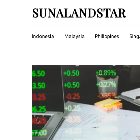
Skip
SUNALANDSTAR
to
content
(Press
Enter)
Indonesia
Malaysia
Philippines
Sing