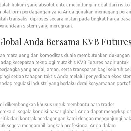
 adalah hukum yang absolut untuk melindungi modal dari risiko
 dari platform perdagangan yang Anda gunakan memegang pera
ntah transaksi diproses secara instan pada tingkat harga pasa
penundaan sistem yang merugikan.
l Global Anda Bersama KVB Future
akan mata uang dan komoditas dunia membutuhkan dukungan 
hadap kecepatan teknologi mutakhir. KVB Futures hadir untuk
rjangka yang andal, aman, serta transparan bagi seluruh pe
ngi setiap tahapan taktis Anda melalui penyediaan ekosiste
rhadap regulasi industri yang berlaku demi kenyamanan portof
l kami dikembangkan khusus untuk membantu para trader
reka di segala kondisi pasar global. Anda dapat mengeksplor
pesifik dari kontrak perdagangan kami dengan mengunjungi ha
tuk segera mengambil langkah profesional Anda dalam