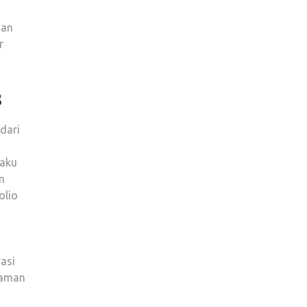
nan
r
s
dari
laku
m
olio
asi
laman