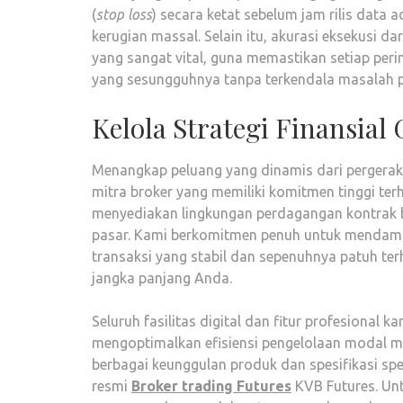
(
stop loss
) secara ketat sebelum jam rilis data
kerugian massal. Selain itu, akurasi eksekusi
yang sangat vital, guna memastikan setiap peri
yang sesungguhnya tanpa terkendala masalah 
Kelola Strategi Finansia
Menangkap peluang yang dinamis dari perger
mitra broker yang memiliki komitmen tinggi ter
menyediakan lingkungan perdagangan kontrak be
pasar. Kami berkomitmen penuh untuk mendampi
transaksi yang stabil dan sepenuhnya patuh te
jangka panjang Anda.
Seluruh fasilitas digital dan fitur profesiona
mengoptimalkan efisiensi pengelolaan modal me
berbagai keunggulan produk dan spesifikasi s
resmi
Broker trading Futures
KVB Futures. Un