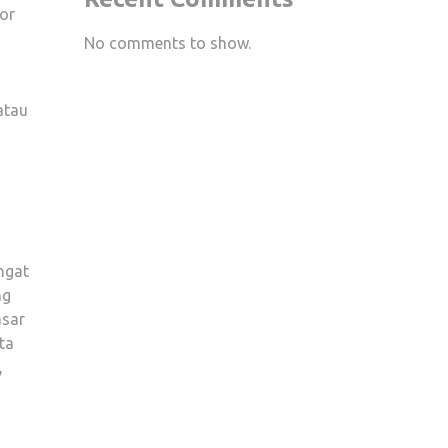
tor
AS:
No comments to show.
MENGAPA
m
DATA
KETENAGAKERJAAN
atau
MINGGUAN
MENJADI
KEMUDI
UTAMA
PASAR
FOREX
ngat
ng
asar
ta
,