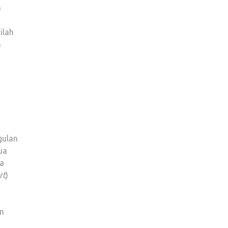
a
ilah
n
gulan
ua
ka
rt
)
en