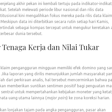
jelang akhir pekan ini kembali tertuju pada indikator-indika
kat. Setelah melewati periode libur nasional dan rilis data
titusional kini mengalihkan fokus mereka pada rilis data klai
. Meskipun data ini diterbitkan secara rutin setiap hari Kamis,
ertindak sebagai kompas tercepat untuk mengukur keretakan 
erbesar dunia tersebut.
 Tenaga Kerja dan Nilai Tukar
ka klaim pengangguran mingguan memiliki efek domino yang sa
S. Jika laporan yang dirilis menunjukkan jumlah masyarakat ya
h dari perkiraan analis, hal tersebut mencerminkan bahwa p
 akan memberikan suntikan sentimen positif bagi penguatan ma
 sentral untuk mempertahankan kebijakan moneter yang ketat
ata uang utama lainnya (
major pairs
) ke zona koreksi harian.
atkan lonjakan tajam pada angka pengangguran, pasar akan