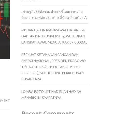
เศรษฐกิจดิจิทัลของประเทศไทยเร่งความ
ต้องการซอฟต์แวร์องค์กรที่ขับเคลื่อนด้วย AI
RIBUAN CALON MAHASISWA DATANGI &
DAFTAR BINUS UNIVERSITY, WUJUDKAN
LANGKAH AWAL MENUJU KARIER GLOBAL
PERKUAT KETAHANAN PANGAN DAN
ENERGI NASIONAL, PRESIDEN PRABOWO
TINJAU HILIRISASI BIOETANOL PTPN I
(PERSERO), SUBHOLDING PERKEBUNAN
NUSANTARA
LOMBA FOTO LRT HADIRKAN HADIAH
MENARIK, INI SYARATNYA
MENGANTISIPASI
MMENT
KLAIM
Recent Comments
PENGANGGURAN