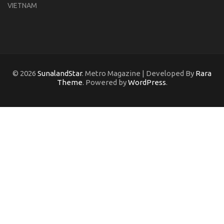
VIETNAM
© 2026
SunalandStar
. Metro Magazine | Developed By
Rara
Theme
. Powered by
WordPress
.