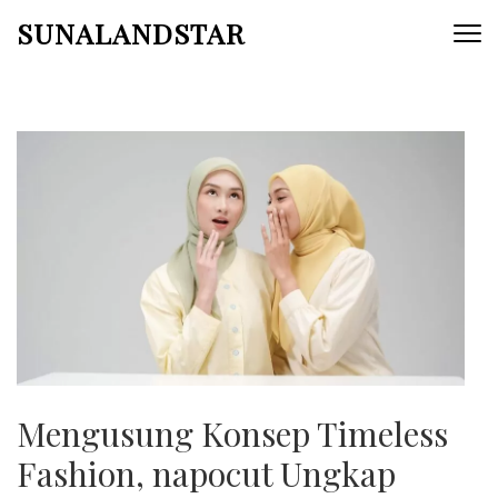
Skip
SUNALANDSTAR
to
content
(Press
Enter)
Mengusung Konsep Timeless
Fashion, napocut Ungkap