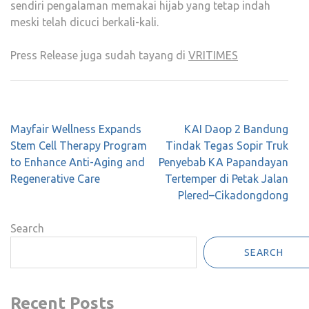
sendiri pengalaman memakai hijab yang tetap indah
meski telah dicuci berkali-kali.
Press Release juga sudah tayang di
VRITIMES
Post
Mayfair Wellness Expands
KAI Daop 2 Bandung
navigation
Stem Cell Therapy Program
Tindak Tegas Sopir Truk
to Enhance Anti-Aging and
Penyebab KA Papandayan
Regenerative Care
Tertemper di Petak Jalan
Plered–Cikadongdong
Search
SEARCH
Recent Posts