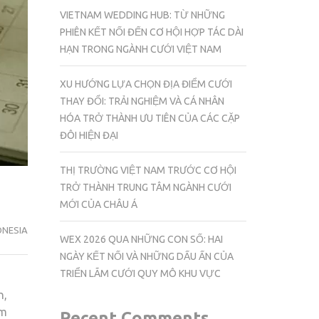
VIETNAM WEDDING HUB: TỪ NHỮNG
PHIÊN KẾT NỐI ĐẾN CƠ HỘI HỢP TÁC DÀI
HẠN TRONG NGÀNH CƯỚI VIỆT NAM
XU HƯỚNG LỰA CHỌN ĐỊA ĐIỂM CƯỚI
THAY ĐỔI: TRẢI NGHIỆM VÀ CÁ NHÂN
HÓA TRỞ THÀNH ƯU TIÊN CỦA CÁC CẶP
ĐÔI HIỆN ĐẠI
THỊ TRƯỜNG VIỆT NAM TRƯỚC CƠ HỘI
TRỞ THÀNH TRUNG TÂM NGÀNH CƯỚI
MỚI CỦA CHÂU Á
ONESIA
WEX 2026 QUA NHỮNG CON SỐ: HAI
NGÀY KẾT NỐI VÀ NHỮNG DẤU ẤN CỦA
TRIỂN LÃM CƯỚI QUY MÔ KHU VỰC
n,
am
Recent Comments