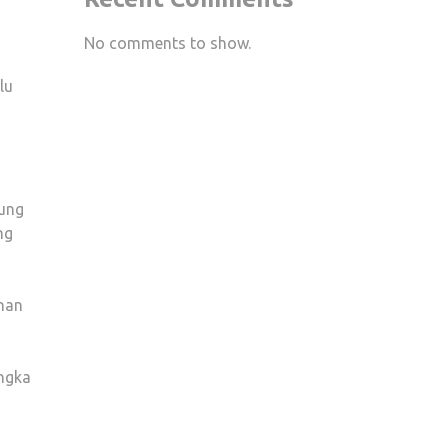
No comments to show.
a
lu
sung
ng
anan
angka