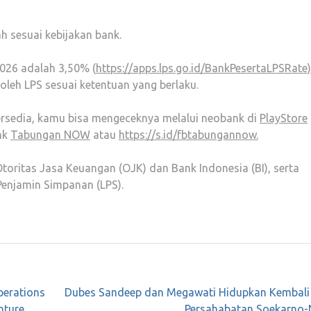
ah sesuai kebijakan bank.
026 adalah 3,50% (
https://apps.lps.go.id/BankPesertaLPSRate)
 oleh LPS sesuai ketentuan yang berlaku.
ersedia, kamu bisa mengeceknya melalui neobank di
PlayStore
ink
Tabungan NOW
atau
https://s.id/fbtabungannow.
oritas Jasa Keuangan (OJK) dan Bank Indonesia (BI), serta
enjamin Simpanan (LPS).⁣
perations
Dubes Sandeep dan Megawati Hidupkan Kembali 
nture
Persahabatan Soekarno-