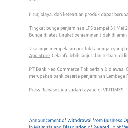
***
Fitur, biaya, dan ketentuan produk dapat berub
Tingkat bunga penjaminan LPS sampai 31 Mei 2
Bunga di atas tingkat penjaminan tidak dijamin
Jika ingin mempelajari produk tabungan yang t
App Store
. Cek info lebih lanjut dan terbaru di l
PT Bank Neo Commerce Tbk berizin & diawasi Ot
merupakan bank peserta penjaminan Lembaga P
Press Release juga sudah tayang di
VRITIMES
Post
Announcement of Withdrawal from Business O
navigation
in Malaysia and Dissolution of Related Joint Ve