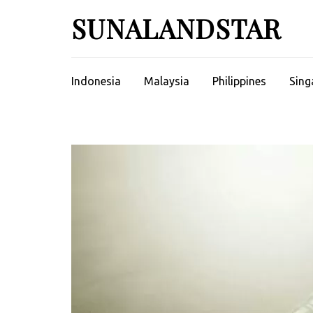
Skip
SUNALANDSTAR
to
content
(Press
Enter)
Indonesia
Malaysia
Philippines
Sing