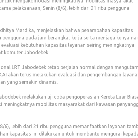
i untuk mengakomodasi meningkatnya mobilitas masyarakat
rtama pelaksanaan, Senin (8/6), lebih dari 21 ribu pengguna
adhitya Mardika, menjelaskan bahwa penambahan kapasitas
 pengguna pada jam berangkat kerja serta menjaga kenyama
ri evaluasi kebutuhan kapasitas layanan seiring meningkatnya
at komuter Jabodebek.
asional LRT Jabodebek tetap berjalan normal dengan menguta
KAI akan terus melakukan evaluasi dan pengembangan layana
an yang semakin dinamis.
 Jabodebek melakukan uji coba pengoperasian Kereta Luar Bias
i meningkatnya mobilitas masyarakat dari kawasan penyang
 (8/6), lebih dari 21 ribu pengguna memanfaatkan layanan ta
ahan kapasitas ini dilakukan untuk membantu mengurai kepad