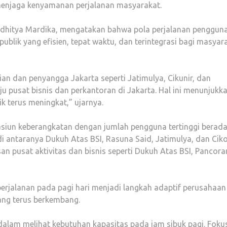
menjaga kenyamanan perjalanan masyarakat.
adhitya Mardika, mengatakan bahwa pola perjalanan penggun
ublik yang efisien, tepat waktu, dan terintegrasi bagi masyar
an dan penyangga Jakarta seperti Jatimulya, Cikunir, dan
ju pusat bisnis dan perkantoran di Jakarta. Hal ini menunjukk
k terus meningkat,” ujarnya.
asiun keberangkatan dengan jumlah pengguna tertinggi berada
 antaranya Dukuh Atas BSI, Rasuna Said, Jatimulya, dan Ciko
an pusat aktivitas dan bisnis seperti Dukuh Atas BSI, Pancora
rjalanan pada pagi hari menjadi langkah adaptif perusahaan
ang terus berkembang.
i dalam melihat kebutuhan kapasitas pada jam sibuk pagi. Fok