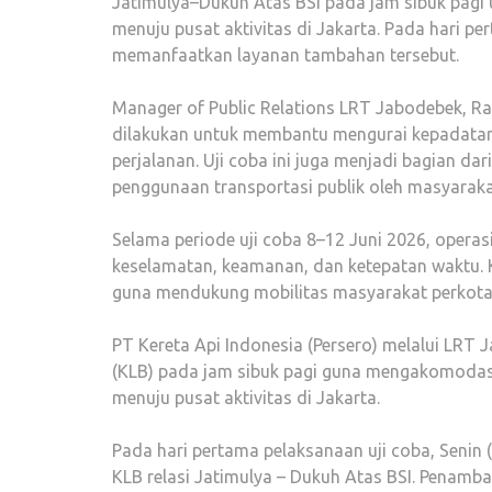
Jatimulya–Dukuh Atas BSI pada jam sibuk pag
menuju pusat aktivitas di Jakarta. Pada hari pe
memanfaatkan layanan tambahan tersebut.
Manager of Public Relations LRT Jabodebek, R
dilakukan untuk membantu mengurai kepadatan
perjalanan. Uji coba ini juga menjadi bagian da
penggunaan transportasi publik oleh masyarak
Selama periode uji coba 8–12 Juni 2026, oper
keselamatan, keamanan, dan ketepatan waktu. 
guna mendukung mobilitas masyarakat perkota
PT Kereta Api Indonesia (Persero) melalui LRT
(KLB) pada jam sibuk pagi guna mengakomodas
menuju pusat aktivitas di Jakarta.
Pada hari pertama pelaksanaan uji coba, Senin
KLB relasi Jatimulya – Dukuh Atas BSI. Penamb