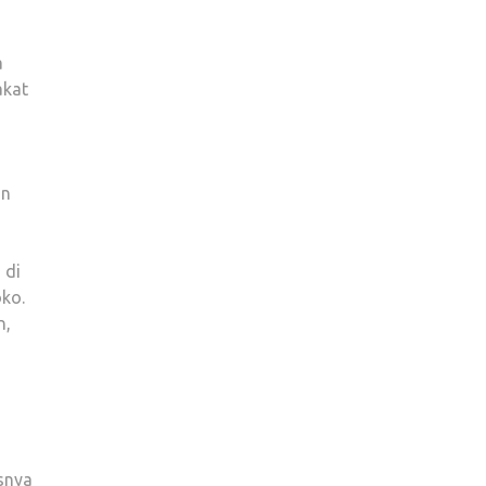
a
akat
an
 di
ko.
n,
usnya