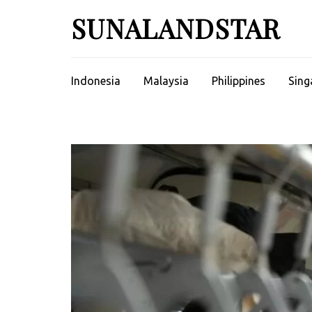
Skip
SUNALANDSTAR
to
content
(Press
Enter)
Indonesia
Malaysia
Philippines
Sing