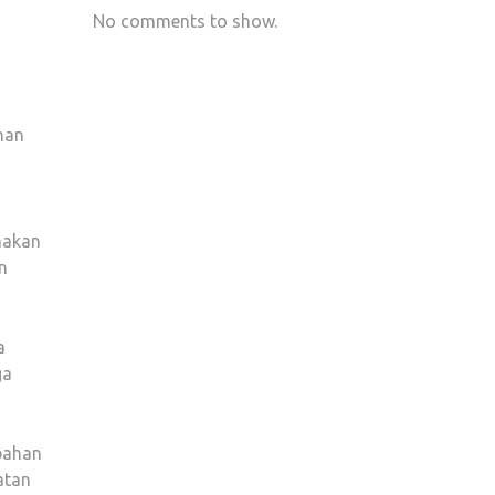
No comments to show.
nan
makan
n
a
ga
mbahan
atan