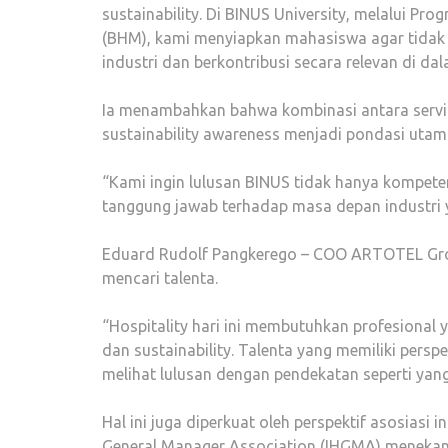
sustainability. Di BINUS University, melalui 
(BHM), kami menyiapkan mahasiswa agar tidak h
industri dan berkontribusi secara relevan di da
Ia menambahkan bahwa kombinasi antara service 
sustainability awareness menjadi pondasi uta
“Kami ingin lulusan BINUS tidak hanya kompeten 
tanggung jawab terhadap masa depan industri y
Eduard Rudolf Pangkerego – COO ARTOTEL Grou
mencari talenta.
“Hospitality hari ini membutuhkan profesional y
dan sustainability. Talenta yang memiliki perspe
melihat lulusan dengan pendekatan seperti yan
Hal ini juga diperkuat oleh perspektif asosiasi 
General Manager Association (IHGMA) menekan