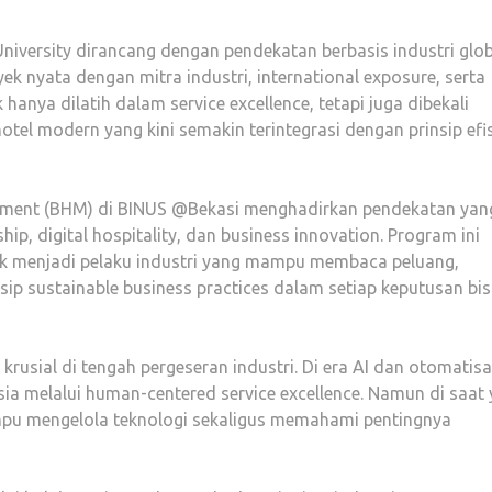
iversity dirancang dengan pendekatan berbasis industri glob
yek nyata dengan mitra industri, international exposure, serta
 hanya dilatih dalam service excellence, tetapi juga dibekali
 modern yang kini semakin terintegrasi dengan prinsip efis
ement (BHM) di BINUS @Bekasi menghadirkan pendekatan yan
ip, digital hospitality, dan business innovation. Program ini
 menjadi pelaku industri yang mampu membaca peluang,
ip sustainable business practices dalam setiap keputusan bis
rusial di tengah pergeseran industri. Di era AI dan otomatisa
a melalui human-centered service excellence. Namun di saat
mpu mengelola teknologi sekaligus memahami pentingnya