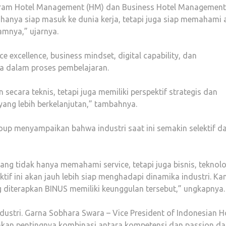
Program Hotel Management (HM) dan Business Hotel Management
anya siap masuk ke dunia kerja, tetapi juga siap memahami 
lamnya,” ujarnya.
excellence, business mindset, digital capability, dan
ma dalam proses pembelajaran.
secara teknis, tetapi juga memiliki perspektif strategis dan
ang lebih berkelanjutan,” tambahnya.
p menyampaikan bahwa industri saat ini semakin selektif d
ang tidak hanya memahami service, tetapi juga bisnis, teknolo
ktif ini akan jauh lebih siap menghadapi dinamika industri. Ka
g diterapkan BINUS memiliki keunggulan tersebut,” ungkapnya.
industri. Garna Sobhara Swara – Vice President of Indonesian H
kan pentingnya kombinasi antara kompetensi dan passion d