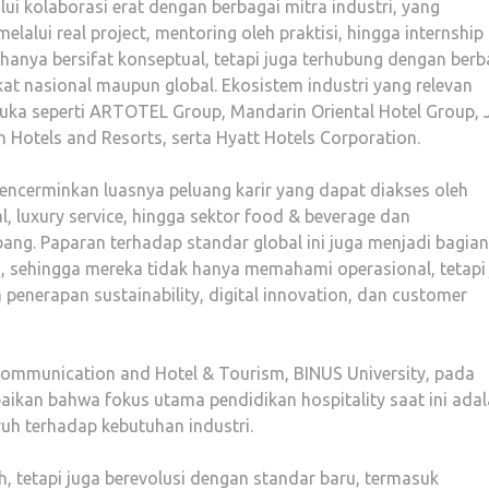
ui kolaborasi erat dengan berbagai mitra industri, yang
ui real project, mentoring oleh praktisi, hingga internship 
ak hanya bersifat konseptual, tetapi juga terhubung dengan berb
gkat nasional maupun global. Ekosistem industri yang relevan
muka seperti ARTOTEL Group, Mandarin Oriental Hotel Group,
n Hotels and Resorts, serta Hyatt Hotels Corporation.
encerminkan luasnya peluang karir yang dapat diakses oleh
al, luxury service, hingga sektor food & beverage dan
bang. Paparan terhadap standar global ini juga menjadi bagian
 sehingga mereka tidak hanya memahami operasional, tetapi
 penerapan sustainability, digital innovation, dan customer
l Communication and Hotel & Tourism, BINUS University, pada
kan bahwa fokus utama pendidikan hospitality saat ini ada
uh terhadap kebutuhan industri.
ah, tetapi juga berevolusi dengan standar baru, termasuk