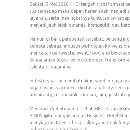
Bekasi, 5 Mei 2026 — Di tengah transformasi bes
tua terhadap masa depan karier anak menjadi sema
layanan, serta meningkatnya tuntutan terhadap p
menjadi jauh lebih dinamis, kompetitif, dan berba
Namun di balik perubahan tersebut, peluang indus
semata sebagai industri perhotelan konvension
mencakup pariwisata, event, food and beverage, 
pengalaman (experience economy). Transformas
talenta di dalamnya.
Industri saat ini membutuhkan sumber daya ma
juga business acumen, digital capability, serta
hospitality, responsible tourism, hingga strategi
Menjawab kebutuhan tersebut, BINUS Universit
BINUS @Kemanggisan dan Business Hotel Man
menyiapkan talenta hospitality yang tidak hanya
industri yang terus berubah.