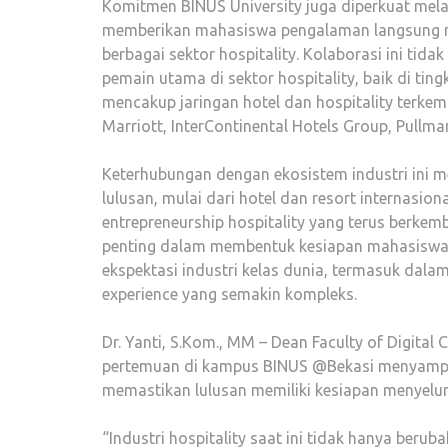
Komitmen BINUS University juga diperkuat melal
memberikan mahasiswa pengalaman langsung melal
berbagai sektor hospitality. Kolaborasi ini tid
pemain utama di sektor hospitality, baik di tin
mencakup jaringan hotel dan hospitality terke
Marriott, InterContinental Hotels Group, Pullma
Keterhubungan dengan ekosistem industri ini m
lulusan, mulai dari hotel dan resort internasion
entrepreneurship hospitality yang terus berkem
penting dalam membentuk kesiapan mahasiswa,
ekspektasi industri kelas dunia, termasuk dalam
experience yang semakin kompleks.
Dr. Yanti, S.Kom., MM – Dean Faculty of Digita
pertemuan di kampus BINUS @Bekasi menyampai
memastikan lulusan memiliki kesiapan menyelur
“Industri hospitality saat ini tidak hanya berub