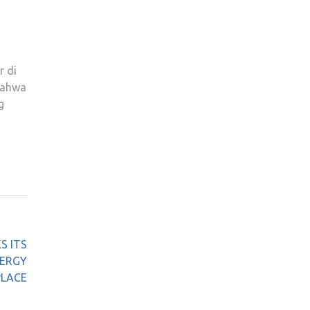
r di
 bahwa
g
S ITS
NERGY
LACE