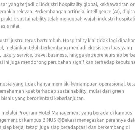
ar yang terjadi di industri hospitality global, kekhawatiran o
kin relevan. Perkembangan artificial intelligence (AI), digita
raktik sustainability telah mengubah wajah industri hospitali
sis nilai.
tri justru terus bertumbuh. Hospitality kini tidak lagi dipaha
al, melainkan telah berkembang menjadi ekosistem luas yang
luxury service, travel business, hingga entrepreneurship berb
i ini juga mendorong perubahan signifikan terhadap kebutuh
nusia yang tidak hanya memiliki kemampuan operasional, tet
 pemahaman kuat terhadap sustainability, mulai dari green
 bisnis yang berorientasi keberlanjutan.
y melalui Program Hotel Management yang berada di kampus
agement di kampus BINUS @Bekasi menegaskan perannya da
 siap kerja, tetapi juga siap beradaptasi dan berkembang di