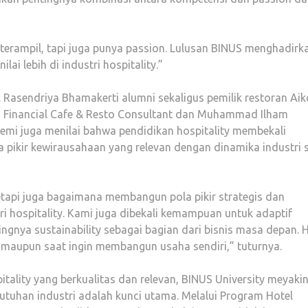
erampil, tapi juga punya passion. Lulusan BINUS menghadirk
i lebih di industri hospitality.”
. Rasendriya Bhamakerti alumni sekaligus pemilik restoran Aik
us Financial Cafe & Resto Consultant dan Muhammad Ilham
Semi juga menilai bahwa pendidikan hospitality membekali
a pikir kewirausahaan yang relevan dengan dinamika industri 
tetapi juga bagaimana membangun pola pikir strategis dan
ri hospitality. Kami juga dibekali kemampuan untuk adaptif
nya sustainability sebagai bagian dari bisnis masa depan. Ha
 maupun saat ingin membangun usaha sendiri,” tuturnya.
tality yang berkualitas dan relevan, BINUS University meyakin
utuhan industri adalah kunci utama. Melalui Program Hotel