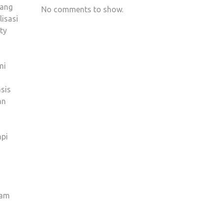
rang
No comments to show.
lisasi
ty
mi
asis
an
api
lam