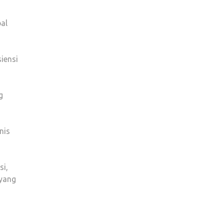
al
iensi
g
nis
si,
 yang