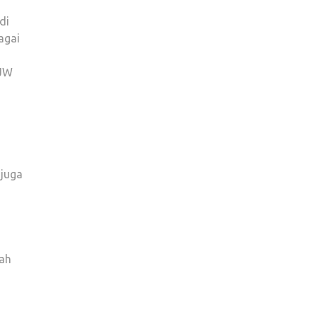
di
agai
 JW
 juga
lah