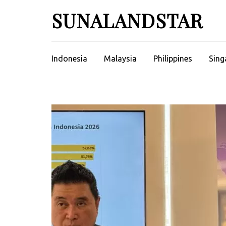
Skip
SUNALANDSTAR
to
content
(Press
Enter)
Indonesia
Malaysia
Philippines
Sing