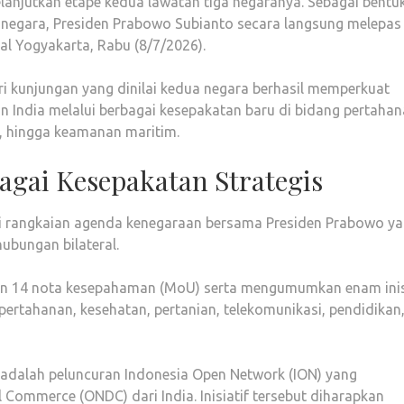
lanjutkan etape kedua lawatan tiga negaranya. Sebagai bentu
negara, Presiden Prabowo Subianto secara langsung melepas
l Yogyakarta, Rabu (8/7/2026).
i kunjungan yang dinilai kedua negara berhasil memperkuat
n India melalui berbagai kesepakatan baru di bidang pertahan
a, hingga keamanan maritim.
gai Kesepakatan Strategis
ni rangkaian agenda kenegaraan bersama Presiden Prabowo y
ubungan bilateral.
 14 nota kesepahaman (MoU) serta mengumumkan enam inis
pertahanan, kesehatan, pertanian, telekomunikasi, pendidikan
adalah peluncuran Indonesia Open Network (ION) yang
 Commerce (ONDC) dari India. Inisiatif tersebut diharapkan