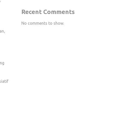
k
Recent Comments
No comments to show.
an,
ang
iatif
,