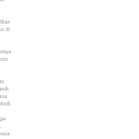
atkan
us di
annya
anto
as
asih
asa
Modi.
gai
,
usia.