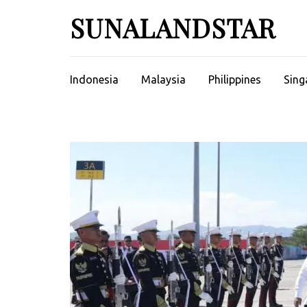
Skip
SUNALANDSTAR
to
content
(Press
Enter)
Indonesia
Malaysia
Philippines
Sing