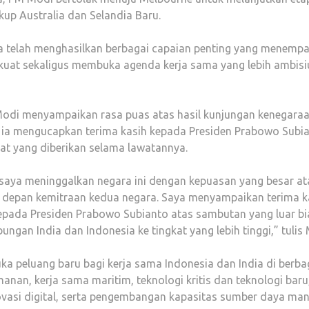
up Australia dan Selandia Baru.
ia telah menghasilkan berbagai capaian penting yang menemp
kuat sekaligus membuka agenda kerja sama yang lebih ambisi
Modi menyampaikan rasa puas atas hasil kunjungan kenegara
l, ia mengucapkan terima kasih kepada Presiden Prabowo Subi
t yang diberikan selama lawatannya.
 saya meninggalkan negara ini dengan kepuasan yang besar at
sa depan kemitraan kedua negara. Saya menyampaikan terima k
epada Presiden Prabowo Subianto atas sambutan yang luar bi
an India dan Indonesia ke tingkat yang lebih tinggi,” tulis 
a peluang baru bagi kerja sama Indonesia dan India di berba
anan, kerja sama maritim, teknologi kritis dan teknologi baru
 inovasi digital, serta pengembangan kapasitas sumber daya man