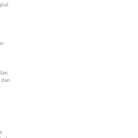
ital
an
 dan
, dan
a