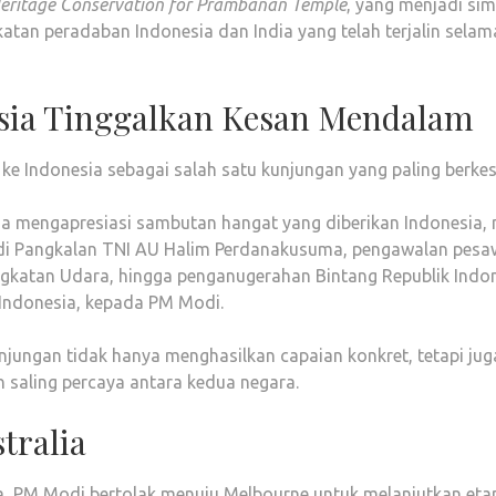
 Heritage Conservation for Prambanan Temple
, yang menjadi si
atan peradaban Indonesia dan India yang telah terjalin selam
sia Tinggalkan Kesan Mendalam
e Indonesia sebagai salah satu kunjungan yang paling berkes
ndia mengapresiasi sambutan hangat yang diberikan Indonesia, 
di Pangkalan TNI AU Halim Perdanakusuma, pengawalan pesa
ngkatan Udara, hingga penganugerahan Bintang Republik Indo
 Indonesia, kepada PM Modi.
njungan tidak hanya menghasilkan capaian konkret, tetapi jug
saling percaya antara kedua negara.
tralia
a, PM Modi bertolak menuju Melbourne untuk melanjutkan eta