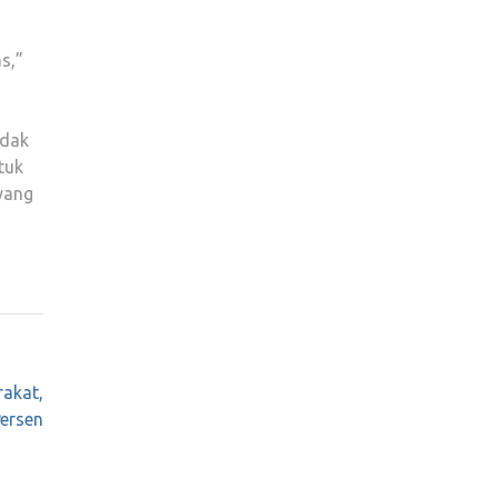
s,”
idak
tuk
yang
akat,
Persen