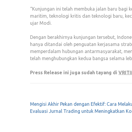
“Kunjungan ini telah membuka jalan baru bagi 
maritim, teknologi kritis dan teknologi baru, k
ujar Modi.
Dengan berakhirnya kunjungan tersebut, Indone
hanya ditandai oleh penguatan kerjasama strate
memperdalam hubungan antarmasyarakat, memp
telah menghubungkan kedua bangsa selama lebi
Press Release ini juga sudah tayang di
VRITI
Post
Mengisi Akhir Pekan dengan Efektif: Cara Melak
navigation
Evaluasi Jurnal Trading untuk Meningkatkan Ko