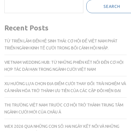
SEARCH
Recent Posts
TỪ TRIỂN LÃM ĐẾN HỆ SINH THÁI: CƠ HỘI ĐỂ VIỆT NAM PHÁT
TRIỂN NGÀNH KINH TẾ CƯỚI TRONG BỐI CẢNH HỘI NHẬP.
VIETNAM WEDDING HUB: TỪ NHỮNG PHIÊN KẾT NỐI ĐẾN CƠ HỘI
HỢP TÁC DÀI HẠN TRONG NGÀNH CƯỚI VIỆT NAM
XU HƯỚNG LỰA CHỌN ĐỊA ĐIỂM CƯỚI THAY ĐỔI: TRẢI NGHIỆM VÀ
CÁ NHÂN HÓA TRỞ THÀNH ƯU TIÊN CỦA CÁC CẶP ĐÔI HIỆN ĐẠI
THỊ TRƯỜNG VIỆT NAM TRƯỚC CƠ HỘI TRỞ THÀNH TRUNG TÂM
NGÀNH CƯỚI MỚI CỦA CHÂU Á
WEX 2026 QUA NHỮNG CON SỐ: HAI NGÀY KẾT NỐI VÀ NHỮNG