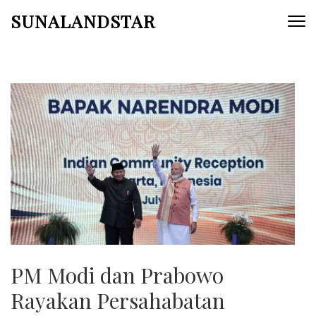
Skip
SUNALANDSTAR
to
content
(Press
Enter)
PM Modi dan Prabowo
Rayakan Persahabatan