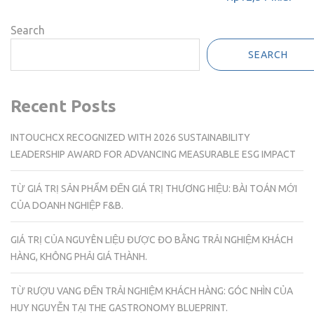
Search
SEARCH
Recent Posts
INTOUCHCX RECOGNIZED WITH 2026 SUSTAINABILITY
LEADERSHIP AWARD FOR ADVANCING MEASURABLE ESG IMPACT
TỪ GIÁ TRỊ SẢN PHẨM ĐẾN GIÁ TRỊ THƯƠNG HIỆU: BÀI TOÁN MỚI
CỦA DOANH NGHIỆP F&B.
GIÁ TRỊ CỦA NGUYÊN LIỆU ĐƯỢC ĐO BẰNG TRẢI NGHIỆM KHÁCH
HÀNG, KHÔNG PHẢI GIÁ THÀNH.
TỪ RƯỢU VANG ĐẾN TRẢI NGHIỆM KHÁCH HÀNG: GÓC NHÌN CỦA
HUY NGUYỄN TẠI THE GASTRONOMY BLUEPRINT.