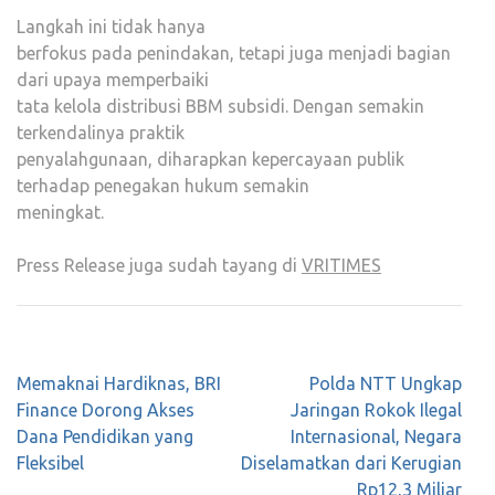
Langkah ini tidak hanya
berfokus pada penindakan, tetapi juga menjadi bagian
dari upaya memperbaiki
tata kelola distribusi BBM subsidi. Dengan semakin
terkendalinya praktik
penyalahgunaan, diharapkan kepercayaan publik
terhadap penegakan hukum semakin
meningkat.
Press Release juga sudah tayang di
VRITIMES
Post
Memaknai Hardiknas, BRI
Polda NTT Ungkap
navigation
Finance Dorong Akses
Jaringan Rokok Ilegal
Dana Pendidikan yang
Internasional, Negara
Fleksibel
Diselamatkan dari Kerugian
Rp12,3 Miliar