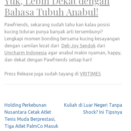
Yuk, Lebih Dekat dengan
Bahasa Tubuh Anabul!
Pawfriends, sekarang sudah tahu kan kalau posisi
kucing tiduran punya banyak arti tersembunyi?
Lengkapi momen bonding bersama kucing kesayangan
dengan camilan lezat dari
Deli-Joy Sendok
dari
Unicharm Indonesia
agar anabul makin nyaman, happy,
dan dekat dengan Pawfriends setiap hari!
Press Release juga sudah tayang di
VRITIMES
Post
Holding Perkebunan
Kuliah di Luar Negeri Tanpa
navigation
Nusantara Cetak Atlet
Shock? Ini Tipsnya
Tenis Muda Berprestasi,
Tiga Atlet PalmCo Masuk