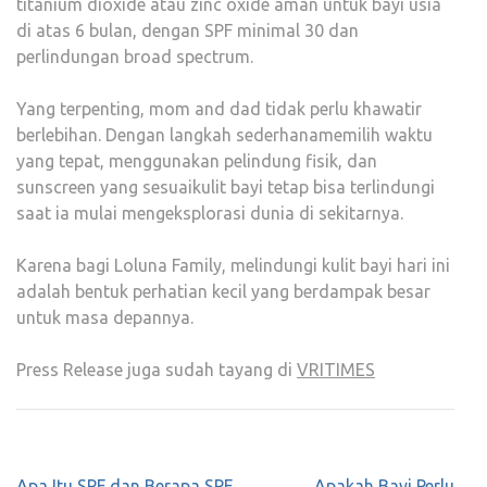
titanium dioxide atau zinc oxide aman untuk bayi usia
di atas 6 bulan, dengan SPF minimal 30 dan
perlindungan broad spectrum.
Yang terpenting, mom and dad tidak perlu khawatir
berlebihan. Dengan langkah sederhanamemilih waktu
yang tepat, menggunakan pelindung fisik, dan
sunscreen yang sesuaikulit bayi tetap bisa terlindungi
saat ia mulai mengeksplorasi dunia di sekitarnya.
Karena bagi Loluna Family, melindungi kulit bayi hari ini
adalah bentuk perhatian kecil yang berdampak besar
untuk masa depannya.
Press Release juga sudah tayang di
VRITIMES
Post
Apa Itu SPF dan Berapa SPF
Apakah Bayi Perlu