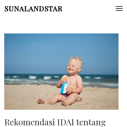
Skip
SUNALANDSTAR
to
content
(Press
Enter)
Rekomendasi IDAI tentang