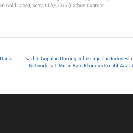
een Gold Label), serta CCS/CCUS (Carbon Capture,
 Dunia
Sachin Gopalan Dorong IndoFringe dan Indonesia
Network Jadi Mesin Baru Ekonomi Kreatif Anak