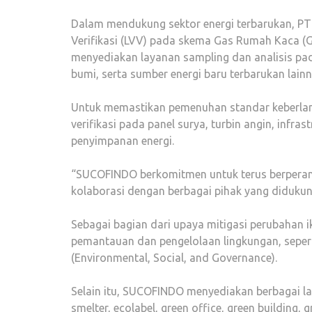
Dalam mendukung sektor energi terbarukan, P
Verifikasi (LVV) pada skema Gas Rumah Kaca (G
menyediakan layanan sampling dan analisis pad
bumi, serta sumber energi baru terbarukan lainn
Untuk memastikan pemenuhan standar keberla
verifikasi pada panel surya, turbin angin, infras
penyimpanan energi.
“SUCOFINDO berkomitmen untuk terus berperan 
kolaborasi dengan berbagai pihak yang didukung
Sebagai bagian dari upaya mitigasi perubahan
pemantauan dan pengelolaan lingkungan, sepert
(Environmental, Social, and Governance).
Selain itu, SUCOFINDO menyediakan berbagai la
smelter, ecolabel, green office, green building, 