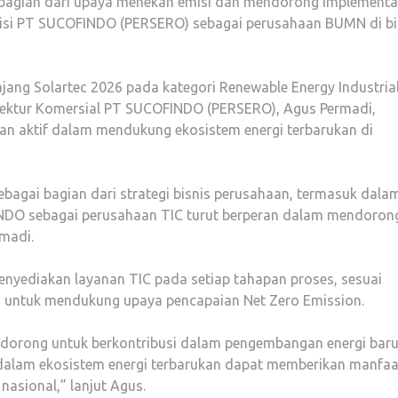
 bagian dari upaya menekan emisi dan mendorong implementa
posisi PT SUCOFINDO (PERSERO) sebagai perusahaan BUMN di b
ang Solartec 2026 pada kategori Renewable Energy Industria
Direktur Komersial PT SUCOFINDO (PERSERO), Agus Permadi,
 aktif dalam mendukung ekosistem energi terbarukan di
ebagai bagian dari strategi bisnis perusahaan, termasuk dala
NDO sebagai perusahaan TIC turut berperan dalam mendoron
rmadi.
ediakan layanan TIC pada setiap tahapan proses, sesuai
, untuk mendukung upaya pencapaian Net Zero Emission.
endorong untuk berkontribusi dalam pengembangan energi bar
dalam ekosistem energi terbarukan dapat memberikan manfaa
nasional,” lanjut Agus.