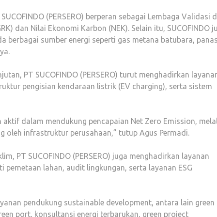
T SUCOFINDO (PERSERO) berperan sebagai Lembaga Validasi 
RK) dan Nilai Ekonomi Karbon (NEK). Selain itu, SUCOFINDO j
a berbagai sumber energi seperti gas metana batubara, pana
ya.
njutan, PT SUCOFINDO (PERSERO) turut menghadirkan layana
truktur pengisian kendaraan listrik (EV charging), serta sistem
aktif dalam mendukung pencapaian Net Zero Emission, melal
 oleh infrastruktur perusahaan,” tutup Agus Permadi.
 iklim, PT SUCOFINDO (PERSERO) juga menghadirkan layanan
i pemetaan lahan, audit lingkungan, serta layanan ESG
yanan pendukung sustainable development, antara lain green
green port, konsultansi energi terbarukan, green project