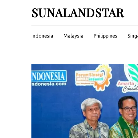
Skip
SUNALANDSTAR
to
content
(Press
Enter)
Indonesia
Malaysia
Philippines
Sing