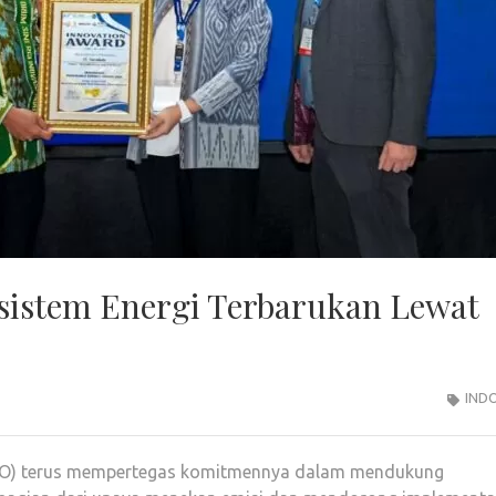
stem Energi Terbarukan Lewat
IND
RO) terus mempertegas komitmennya dalam mendukung