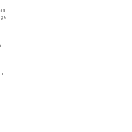
dan
uga
s
n
ui