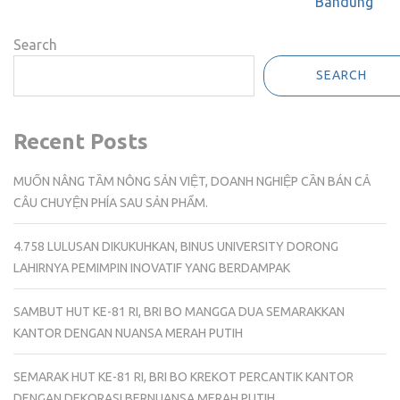
Bandung
Search
SEARCH
Recent Posts
MUỐN NÂNG TẦM NÔNG SẢN VIỆT, DOANH NGHIỆP CẦN BÁN CẢ
CÂU CHUYỆN PHÍA SAU SẢN PHẨM.
4.758 LULUSAN DIKUKUHKAN, BINUS UNIVERSITY DORONG
LAHIRNYA PEMIMPIN INOVATIF YANG BERDAMPAK
SAMBUT HUT KE-81 RI, BRI BO MANGGA DUA SEMARAKKAN
KANTOR DENGAN NUANSA MERAH PUTIH
SEMARAK HUT KE-81 RI, BRI BO KREKOT PERCANTIK KANTOR
DENGAN DEKORASI BERNUANSA MERAH PUTIH