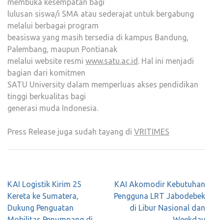
membuka kesempatan bagi
lulusan siswa/i SMA atau sederajat untuk bergabung
melalui berbagai program
beasiswa yang masih tersedia di kampus Bandung,
Palembang, maupun Pontianak
melalui website resmi
www.satu.ac.id
. Hal ini menjadi
bagian dari komitmen
SATU University dalam memperluas akses pendidikan
tinggi berkualitas bagi
generasi muda Indonesia.
Press Release juga sudah tayang di
VRITIMES
Post
KAI Logistik Kirim 25
KAI Akomodir Kebutuhan
navigation
Kereta ke Sumatera,
Pengguna LRT Jabodebek
Dukung Penguatan
di Libur Nasional dan
Mobilitas Penumpang di
Weekday