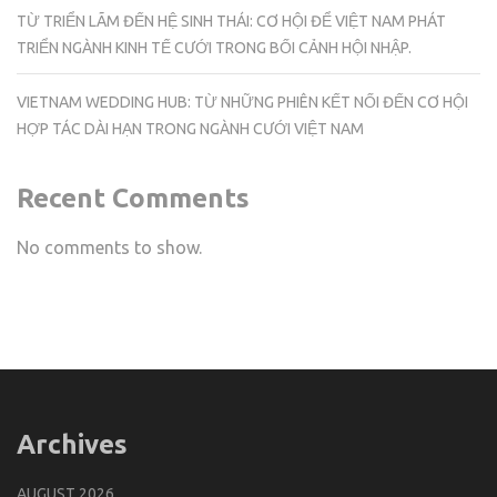
TỪ TRIỂN LÃM ĐẾN HỆ SINH THÁI: CƠ HỘI ĐỂ VIỆT NAM PHÁT
TRIỂN NGÀNH KINH TẾ CƯỚI TRONG BỐI CẢNH HỘI NHẬP.
VIETNAM WEDDING HUB: TỪ NHỮNG PHIÊN KẾT NỐI ĐẾN CƠ HỘI
HỢP TÁC DÀI HẠN TRONG NGÀNH CƯỚI VIỆT NAM
Recent Comments
No comments to show.
Archives
AUGUST 2026