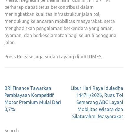
Melalui kegiatan pemeliharaan rutin ini, PT JMTM
berharap dapat terus berkontribusi dalam
meningkatkan kualitas infrastruktur jalan tol,
mendukung kelancaran mobilitas masyarakat, serta
menghadirkan pengalaman berkendara yang aman,
nyaman, dan berkeselamatan bagi seluruh pengguna
jalan.
Press Release juga sudah tayang di
VRITIMES
Post
BRI Finance Tawarkan
Libur Hari Raya Iduladha
navigation
Pembiayaan Kompetitif
1447H/2026, Ruas Tol
Motor Premium Mulai Dari
Semarang ABC Layani
0,7%
Mobilitas Wisata dan
Silaturahmi Masyarakat
Search