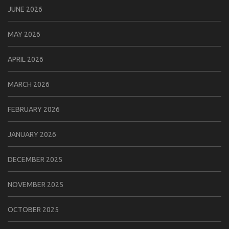
JUNE 2026
MAY 2026
APRIL 2026
MARCH 2026
FEBRUARY 2026
JANUARY 2026
DECEMBER 2025
NOVEMBER 2025
OCTOBER 2025