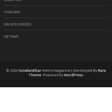
THAILAND
UNCATEGORIZED
VIETNAM
© 2026
SunalandStar
. Metro Magazine | Developed By
Rara
Theme
. Powered by
WordPress
.