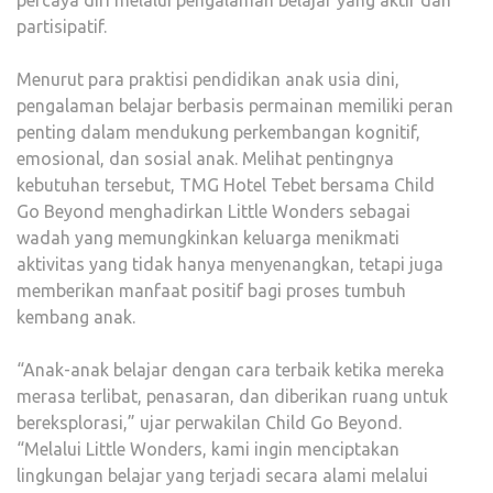
percaya diri melalui pengalaman belajar yang aktif dan
partisipatif.
Menurut para praktisi pendidikan anak usia dini,
pengalaman belajar berbasis permainan memiliki peran
penting dalam mendukung perkembangan kognitif,
emosional, dan sosial anak. Melihat pentingnya
kebutuhan tersebut, TMG Hotel Tebet bersama Child
Go Beyond menghadirkan Little Wonders sebagai
wadah yang memungkinkan keluarga menikmati
aktivitas yang tidak hanya menyenangkan, tetapi juga
memberikan manfaat positif bagi proses tumbuh
kembang anak.
“Anak-anak belajar dengan cara terbaik ketika mereka
merasa terlibat, penasaran, dan diberikan ruang untuk
bereksplorasi,” ujar perwakilan Child Go Beyond.
“Melalui Little Wonders, kami ingin menciptakan
lingkungan belajar yang terjadi secara alami melalui