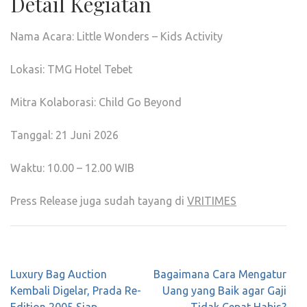
Detail Kegiatan
Nama Acara: Little Wonders – Kids Activity
Lokasi: TMG Hotel Tebet
Mitra Kolaborasi: Child Go Beyond
Tanggal: 21 Juni 2026
Waktu: 10.00 – 12.00 WIB
Press Release juga sudah tayang di
VRITIMES
Post
Luxury Bag Auction
Bagaimana Cara Mengatur
navigation
Kembali Digelar, Prada Re-
Uang yang Baik agar Gaji