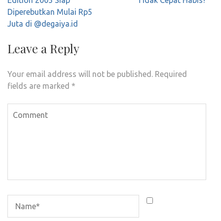
Edition 2005 Siap
Tidak Cepat Habis?
Diperebutkan Mulai Rp5
Juta di @degaiya.id
Leave a Reply
Your email address will not be published.
Required
fields are marked
*