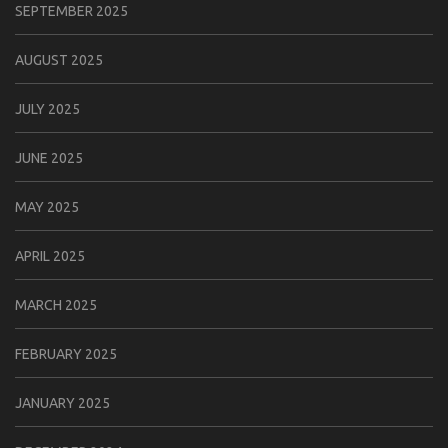
SEPTEMBER 2025
AUGUST 2025
JULY 2025
JUNE 2025
MAY 2025
APRIL 2025
MARCH 2025
FEBRUARY 2025
JANUARY 2025