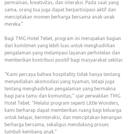
permainan, kreativitas, dan interaksi. Pada saat yang
sama, orang tua juga dapat berpartisipasi aktif dan
menciptakan momen berharga bersama anak-anak
mereka.”
Bagi TMG Hotel Tebet, program ini merupakan bagian
dari komitmen yang lebih luas untuk menghadirkan
pengalaman yang melampaui layanan perhotelan dan
memberikan kontribusi positif bagi masyarakat sekitar.
“Kami percaya bahwa hospitality tidak hanya tentang
menyediakan akomodasi yang nyaman, tetapi juga
tentang menghadirkan pengalaman yang bermakna
bagi para tamu dan komunitas,” ujar perwakilan TMG
Hotel Tebet. “Melalui program seperti Little Wonders,
kami berharap dapat memberikan ruang bagi keluarga
untuk belajar, berinteraksi, dan menciptakan kenangan
berharga bersama, sekaligus mendukung proses
tumbuh kembang anak.”