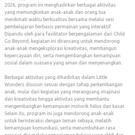
2026, program ini menghadirkan berbagai aktivitas
INTE
yang memungkinkan anak-anak dan orang tua
“LIT
menikmati waktu berkualitas bersama melalui sesi
WON
pembelajaran berbasis permainan yang interaktif.
Dipandu oleh para fasilitator berpengalaman dari Child
Go Beyond, kegiatan ini dirancang untuk mendorong
anak-anak mengeksplorasi kreativitas, membangun
kepercayaan diri, serta mengembangkan kemampuan
sosial dalam suasana yang aman dan menyenangkan.
Berbagai aktivitas yang dihadirkan dalam Little
Wonders disusun sesuai dengan tahap perkembangan
anak, mulai dari kegiatan yang merangsang imajinasi
dan kreativitas hingga aktivitas yang membantu
mengembangkan kemampuan motorik halus dan kasar.
Selain itu, program ini juga mendorong anak-anak
untuk berinteraksi dengan teman sebaya, melatih
kemampuan komunikasi, serta menumbuhkan rasa