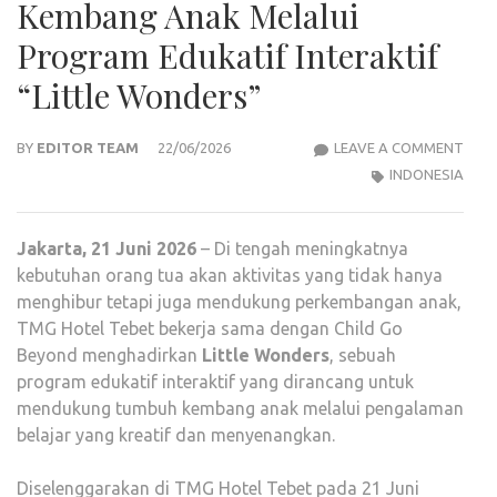
Kembang Anak Melalui
Program Edukatif Interaktif
“Little Wonders”
TMG
BY
EDITOR TEAM
22/06/2026
LEAVE A COMMENT
HOT
INDONESIA
TEB
DAN
Jakarta, 21 Juni 2026
– Di tengah meningkatnya
CHIL
kebutuhan orang tua akan aktivitas yang tidak hanya
GO
menghibur tetapi juga mendukung perkembangan anak,
BEY
TMG Hotel Tebet bekerja sama dengan Child Go
DOR
Beyond menghadirkan
Little Wonders
, sebuah
TUM
program edukatif interaktif yang dirancang untuk
KEM
mendukung tumbuh kembang anak melalui pengalaman
ANA
belajar yang kreatif dan menyenangkan.
MELA
PRO
Diselenggarakan di TMG Hotel Tebet pada 21 Juni
EDUK